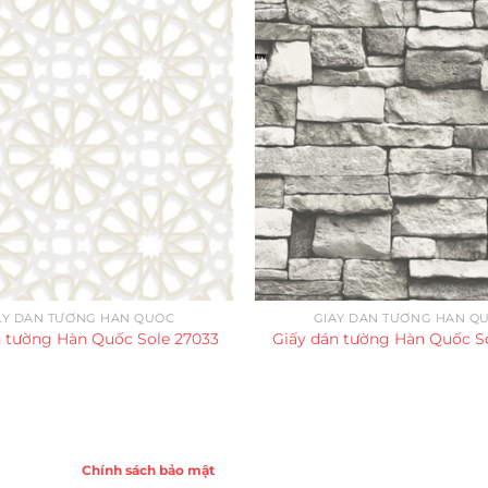
ẤY DÁN TƯỜNG HÀN QUỐC
GIẤY DÁN TƯỜNG HÀN Q
n tường Hàn Quốc Sole 27033
Giấy dán tường Hàn Quốc So
Chính sách
Chính sách bảo mật