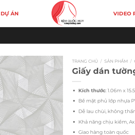
DỰ ÁN
VIDEO 
TRANG CHỦ
/
SẢN PHẨM
/
Giấy dán tườn
Kích thước
: 1.06m x 15
Bề mặt phủ lớp nhựa P
Dễ lau chùi, không thấ
Khả năng chịu kiềm, Axí
Giao hàng toàn quốc