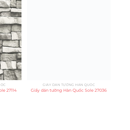
UỐC
GIẤY DÁN TƯỜNG HÀN QUỐC
le 27114
Giấy dán tường Hàn Quốc Sole 27036
Giấy