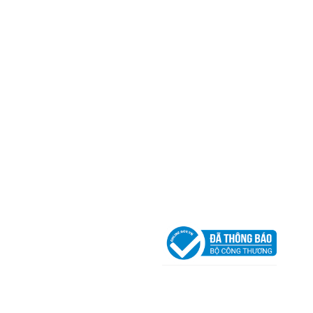
Mã số thuế:
0317918046
Địa Chỉ:
606/42 Đường 3 Tháng 2, Phường Diên H
Thành phố Hồ Chí Minh (P.14 Q10).
Hotline:
0906 51 5537 – 0282 253 5537
Xưởng Sản Xuất:
C30 Thành Thái, Phường 9, Quận
TP.HCM
Email:
congtycancin@gmail.com
Chi nhánh Nha Trang
Địa Chỉ:
86 Đường 23 Tháng 10, Phương Sài, Nha
Trang, Khánh Hòa
Hotline:
0906 51 5537 – 0282 253 5537
Email:
congtycancin@gmail.com
Chi nhánh Hà Nội - Đà Nẵng
VPĐD Tại Hà Nội:
13BT3 Vạn Phúc, Hà Đông, Hà 
VPĐD Tại Đà Nẵng :
Số 403 Nguyễn Hữu Thọ, Ph
Khuê Trung, Quận Cẩm Lệ, TP. Đà Nẵng