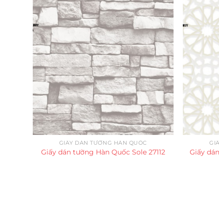
GIẤY DÁN TƯỜNG HÀN QUỐC
GI
Giấy dán tường Hàn Quốc Sole 27112
Giấy dá
Trụ sở chính
CÔNG TY TNHH CAN CIN VIỆT NAM