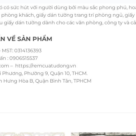
ó có sức hút với người dùng bởi màu sắc phong phú, ho
ng phòng khách, giấy dán tường trang trí phòng ngủ, gi
 giấy dán tường dành cho các văn phòng, công ty và cả 
ẤN VỀ SẢN PHẨM
 MST: 0314136393
ấn : 0906515537
om – https://remcuatudong.vn
i Phương, Phường 9, Quận 10, THCM.
ình Hưng Hòa B, Quận Bình Tân, TPHCM