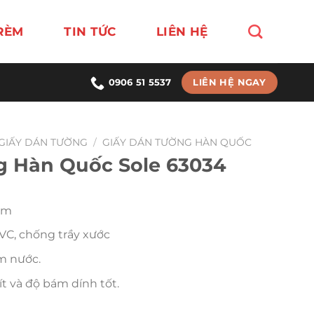
RÈM
TIN TỨC
LIÊN HỆ
LIÊN HỆ NGAY
0906 51 5537
GIẤY DÁN TƯỜNG
/
GIẤY DÁN TƯỜNG HÀN QUỐC
g Hàn Quốc Sole 63034
.5m
VC, chống trầy xước
m nước.
t và độ bám dính tốt.