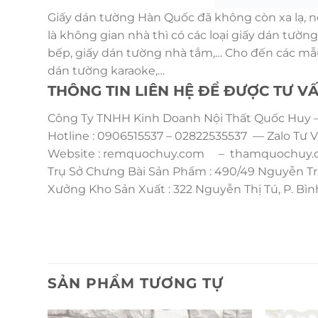
Giấy dán tường Hàn Quốc đã không còn xa lạ, n
là không gian nhà thì có các loại giấy dán tườ
bếp, giấy dán tường nhà tắm,… Cho đến các mẫu
dán tường karaoke,…
THÔNG TIN LIÊN HỆ ĐỂ ĐƯỢC TƯ V
Công Ty TNHH Kinh Doanh Nội Thất Quốc Huy –
Hotline : 0906515537 – 02822535537 — Zalo Tư V
Website : remquochuy.com – thamquochuy.c
Trụ Sở Chưng Bài Sản Phẩm : 490/49 Nguyễn Tr
Xưởng Kho Sản Xuất : 322 Nguyễn Thị Tú, P. B
SẢN PHẨM TƯƠNG TỰ