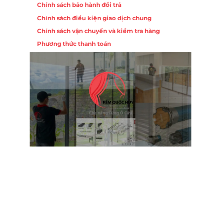
Chính sách bảo hành đổi trả
ồng,
Chính sách điều kiện giao dịch chung
Chính sách vận chuyển và kiểm tra hàng
 10,
Phương thức thanh toán
Nội
ường
Trụ 
Hồng