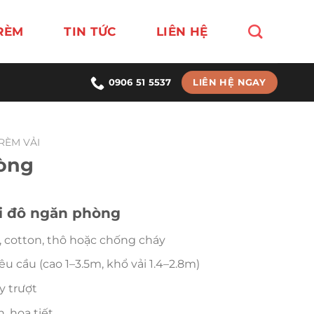
RÈM
TIN TỨC
LIÊN HỆ
LIÊN HỆ NGAY
0906 51 5537
RÈM VẢI
òng
ri đô ngăn phòng
, cotton, thô hoặc chống cháy
u cầu (cao 1–3.5m, khổ vải 1.4–2.8m)
ay trượt
, họa tiết