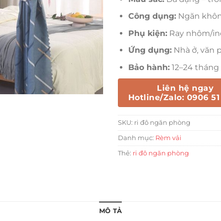
Công dụng:
Ngăn không
Phụ kiện:
Ray nhôm/ino
Ứng dụng:
Nhà ở, văn 
Bảo hành:
12–24 tháng
Liên hệ ngay
Hotline/Zalo: 0906 51
SKU:
ri đô ngăn phòng
Danh mục:
Rèm vải
Thẻ:
ri đô ngăn phòng
MÔ TẢ