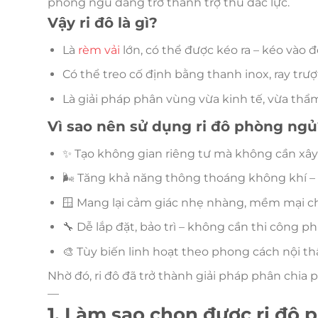
phòng ngủ đang trở thành trợ thủ đắc lực.
Vậy ri đô là gì?
Là
rèm vải
lớn, có thể được kéo ra – kéo vào 
Có thể treo cố định bằng thanh inox, ray trượ
Là giải pháp phân vùng vừa kinh tế, vừa th
Vì sao nên sử dụng ri đô phòng ngủ
✨ Tạo không gian riêng tư mà không cần xâ
🌬️ Tăng khả năng thông thoáng không khí – 
🪟 Mang lại cảm giác nhẹ nhàng, mềm mại c
🔧 Dễ lắp đặt, bảo trì – không cần thi công ph
🎨 Tùy biến linh hoạt theo phong cách nội thấ
Nhờ đó, ri đô đã trở thành giải pháp phân chi
—
1. Làm sao chọn được ri đô