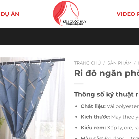
DỰ ÁN
VIDEO 
TRANG CHỦ
/
SẢN PHẨM
/
Ri đô ngăn ph
Thông số kỹ thuật 
Chất liệu:
Vải polyester
Kích thước:
May theo yê
Kiểu rèm:
Xếp ly, ore, r
Màu sắc:
Đa dạng – trơn