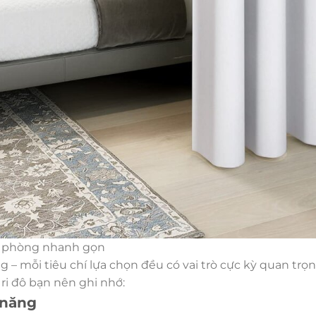
ia phòng nhanh gọn
ng – mỗi tiêu chí lựa chọn đều có vai trò cực kỳ quan t
ri đô bạn nên ghi nhớ:
 năng