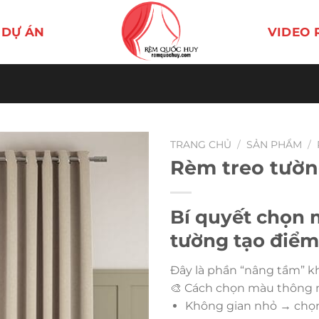
DỰ ÁN
VIDEO 
TRANG CHỦ
/
SẢN PHẨM
/
Rèm treo tườ
Bí quyết chọn 
tường tạo điểm
Đây là phần “nâng tầm” k
🎨 Cách chọn màu thông 
Không gian nhỏ → chọn