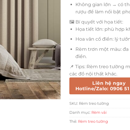
Không gian lớn → có t
rượu để làm nổi bật ph
🖼️ Bí quyết với họa tiết:
Họa tiết lớn: phù hợp kh
Hoa văn cổ điển: lý tư
Rèm trơn một màu: đa n
điển.
📌 Tips: Rèm treo tường m
các đồ nội thất khác.
Liên hệ ngay
Hotline/Zalo: 0906 51
SKU:
Rèm treo tường
Danh mục:
Rèm vải
Thẻ:
Rèm treo tường