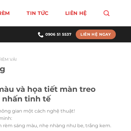
RÈM
TIN TỨC
LIÊN HỆ
LIÊN HỆ NGAY
0906 51 5537
RÈM VẢI
ng
màu và họa tiết màn treo
 nhấn tinh tế
hông gian một cách nghệ thuật!
minh:
 rèm sáng màu, nhẹ nhàng như be, trắng kem.