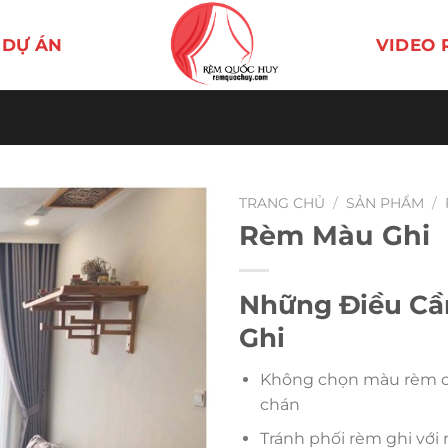
DỰ ÁN
VIDEO 
TRANG CHỦ
/
SẢN PHẨM
/
Rèm Màu Ghi
Những Điều Cầ
Ghi
Không chọn màu rèm q
chán
Tránh phối rèm ghi với