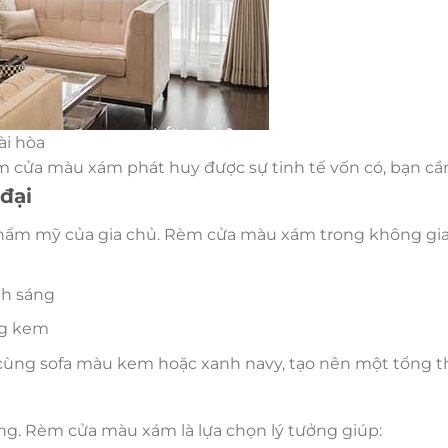
ài hòa
m cửa màu xám phát huy được sự tinh tế vốn có, bạn cầ
đại
 thẩm mỹ của gia chủ. Rèm cửa màu xám trong không gia
nh sáng
ng kem
 cùng sofa màu kem hoặc xanh navy, tạo nên một tổng th
ng. Rèm cửa màu xám là lựa chọn lý tưởng giúp: