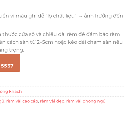
tiền vì màu ghi dễ “lộ chất liệu” → ảnh hưởng đến
ch thước cửa sổ và chiều dài rèm để đảm bảo rèm
ên cách sàn từ 2–5cm hoặc kéo dài chạm sàn nếu
ng trọng.
 5537
hòng khách
gủ
,
rèm vải cao cấp
,
rèm vải đẹp
,
rèm vải phòng ngủ