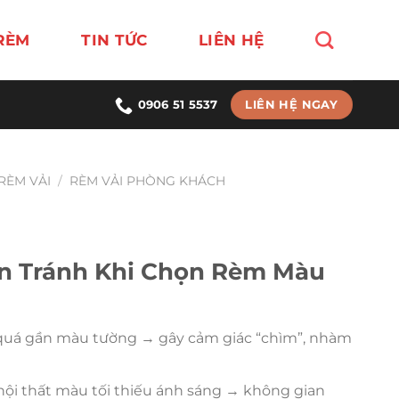
RÈM
TIN TỨC
LIÊN HỆ
LIÊN HỆ NGAY
0906 51 5537
RÈM VẢI
/
RÈM VẢI PHÒNG KHÁCH
n Tránh Khi Chọn Rèm Màu
uá gần màu tường → gây cảm giác “chìm”, nhàm
 nội thất màu tối thiếu ánh sáng → không gian