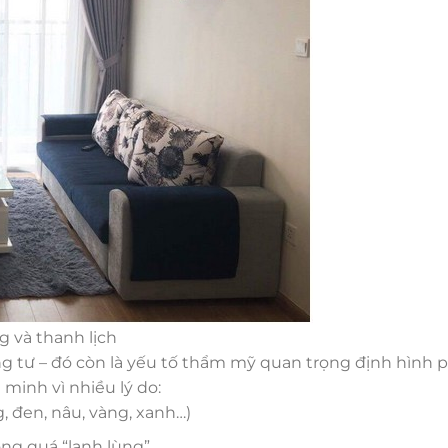
 và thanh lịch
ng tư – đó còn là yếu tố thẩm mỹ quan trọng định hình 
minh vì nhiều lý do:
 đen, nâu, vàng, xanh…)
ng quá “lạnh lùng”