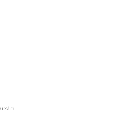
àu xám: