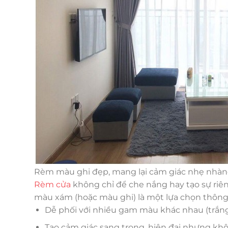
Rèm màu ghi đẹp, mang lại cảm giác nhẹ nhàng
Rèm cửa
không chỉ để che nắng hay tạo sự riê
màu xám (hoặc màu ghi) là một lựa chọn thông 
Dễ phối với nhiều gam màu khác nhau (trắng,
Tạo cảm giác sang trọng, hiện đại nhưng khô