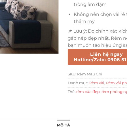
trông ảm đạm
Không nên chọn vải rẻ 
thẩm mỹ
📌 Lưu ý: Đo chính xác kí
gấp nếp đẹp nhất. Rèm n
bạn muốn tạo hiệu ứng sa
Liên hệ ngay
Hotline/Zalo: 0906 51
SKU:
Rèm Màu Ghi
Danh mục:
Rèm vải
,
Rèm vải p
Thẻ:
rèm cửa đẹp
,
rèm phòng n
MÔ TẢ