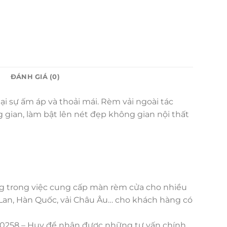
ĐÁNH GIÁ (0)
i sự ấm áp và thoải mái. Rèm vải ngoài tác
 gian, làm bật lên nét đẹp không gian nội thất
g trong việc cung cấp màn rèm cửa cho nhiều
 Lan, Hàn Quốc, vải Châu Âu… cho khách hàng có
76 0258 – Huy để nhận được những tư vấn chính