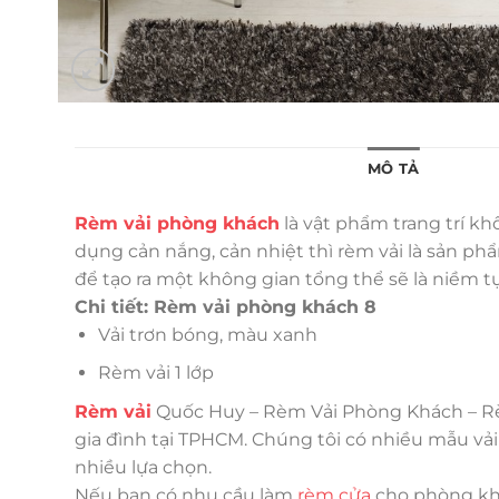
MÔ TẢ
Rèm vải phòng khách
là vật phẩm trang trí kh
dụng cản nắng, cản nhiệt thì rèm vải là sản ph
để tạo ra một không gian tổng thể sẽ là niềm t
Chi tiết: Rèm vải phòng khách 8
Vải trơn bóng, màu xanh
Rèm vải 1 lớp
Rèm vải
Quốc Huy – Rèm Vải Phòng Khách – Rè
gia đình tại TPHCM. Chúng tôi có nhiều mẫu vải
nhiều lựa chọn.
Nếu bạn có nhu cầu làm
rèm cửa
cho phòng khá