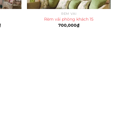
RÈM VẢI
ổ
Rèm vải phòng khách 15
Giá
₫
700,000
₫
hiện
tại
là:
400,000₫.