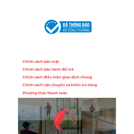
VPĐD Tại Hà Nội:
13BT3 Vạn Phúc, Hà Đông, Hà Nội
VPĐD Tại Đà Nẵng :
Số 403 Nguyễn Hữu Thọ, Phường
Khuê Trung, Quận Cẩm Lệ, TP. Đà Nẵng
Chính sách
Chính sách bảo mật
Chính sách bảo hành đổi trả
Chính sách điều kiện giao dịch chung
Chính sách vận chuyển và kiểm tra hàng
Phương thức thanh toán