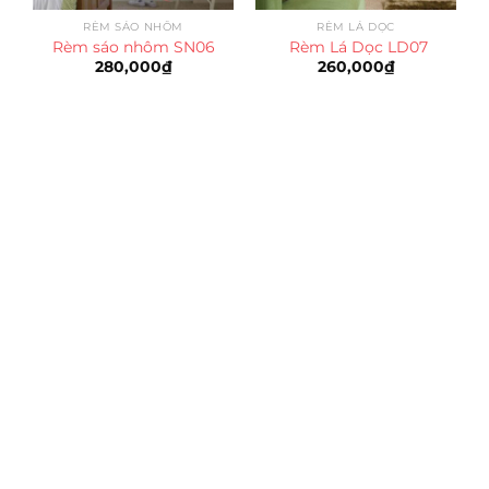
RÈM SÁO NHÔM
RÈM LÁ DỌC
Rèm sáo nhôm SN06
Rèm Lá Dọc LD07
280,000
₫
260,000
₫
Trụ sở chính
CÔNG TY TNHH CAN CIN VIỆT NAM
Mã số thuế:
0317918046
Địa Chỉ:
606/42 Đường 3 Tháng 2, Phường Diên Hồng,
Thành phố Hồ Chí Minh (P.14 Q10).
Hotline:
0906 51 5537 – 0282 253 5537
Xưởng Sản Xuất:
C30 Thành Thái, Phường 9, Quận 10,
TP.HCM
Email:
congtycancin@gmail.com
Chi nhánh Nha Trang
Địa Chỉ:
86 Đường 23 Tháng 10, Phương Sài, Nha
Trang, Khánh Hòa
Hotline:
0906 51 5537 – 0282 253 5537
Email:
congtycancin@gmail.com
Chi nhánh Hà Nội - Đà Nẵng