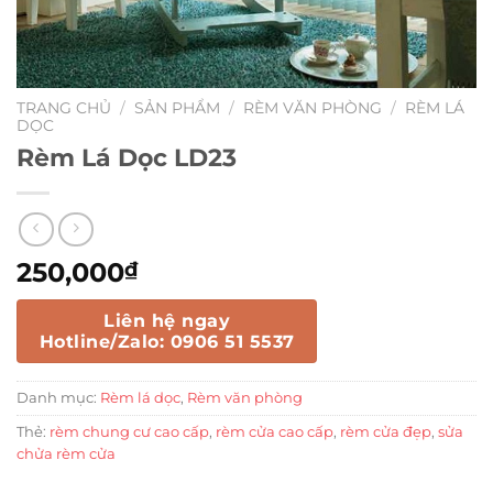
TRANG CHỦ
/
SẢN PHẨM
/
RÈM VĂN PHÒNG
/
RÈM LÁ
DỌC
Rèm Lá Dọc LD23
250,000
₫
Liên hệ ngay
Hotline/Zalo: 0906 51 5537
Danh mục:
Rèm lá dọc
,
Rèm văn phòng
Thẻ:
rèm chung cư cao cấp
,
rèm cửa cao cấp
,
rèm cửa đẹp
,
sửa
chửa rèm cửa