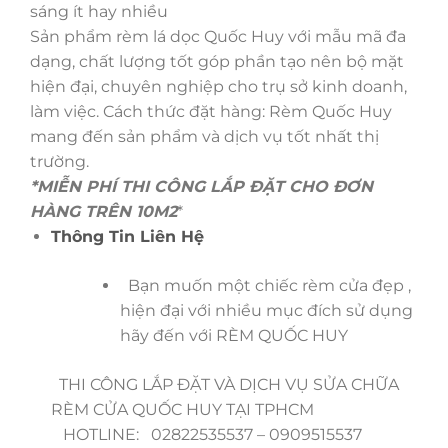
sáng ít hay nhiều
Sản phẩm rèm lá dọc Quốc Huy với mẫu mã đa
dạng, chất lượng tốt góp phần tạo nên bộ mặt
hiện đại, chuyên nghiệp cho trụ sở kinh doanh,
làm việc. Cách thức đặt hàng: Rèm Quốc Huy
mang đến sản phẩm và dịch vụ tốt nhất thị
trường.
*MIỄN PHÍ THI CÔNG LẮP ĐẶT CHO ĐƠN
HÀNG TRÊN 10M2
*
Thông Tin Liên Hệ
Bạn muốn một chiếc rèm cửa đẹp ,
hiện đại với nhiều mục đích sử dụng
hãy đến với RÈM QUỐC HUY
THI CÔNG LẮP ĐẶT VÀ DỊCH VỤ SỬA CHỮA
RÈM CỬA QUỐC HUY TẠI TPHCM
HOTLINE: 02822535537 – 0909515537