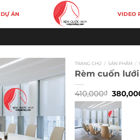
DỰ ÁN
VIDEO 
TRANG CHỦ
/
SẢN PHẨM
/
Rèm cuốn lưới
Giá
410,000
380,00
₫
gốc
là:
410,00