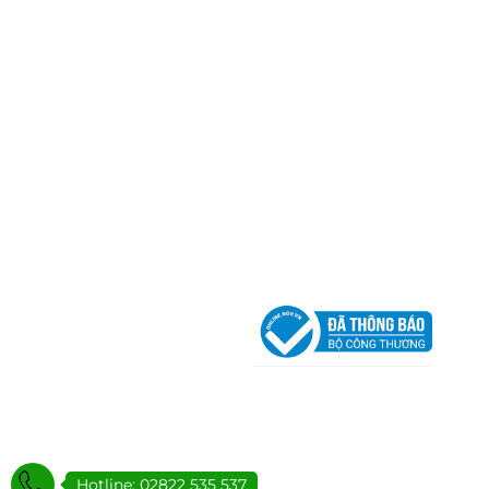
Hotline:
0906 51 5537 – 0282 253 5537
Xưởng Sản Xuất:
C30 Thành Thái, Phường 9, Quận
TP.HCM
Email:
congtycancin@gmail.com
Chi nhánh Nha Trang
Địa Chỉ:
86 Đường 23 Tháng 10, Phương Sài, Nha
Trang, Khánh Hòa
Hotline:
0906 51 5537 – 0282 253 5537
Email:
congtycancin@gmail.com
Chi nhánh Hà Nội - Đà Nẵng
VPĐD Tại Hà Nội:
13BT3 Vạn Phúc, Hà Đông, Hà 
VPĐD Tại Đà Nẵng :
Số 403 Nguyễn Hữu Thọ, Ph
Khuê Trung, Quận Cẩm Lệ, TP. Đà Nẵng
Hotline: 02822 535 537