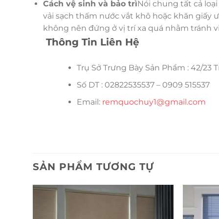
Cách vệ sinh và bảo trì
Nói chung tất cả loạ
vải sạch thấm nước vắt khô hoặc khăn giấy ư
không nên đứng ở vị trí xa quá nhằm tránh vi
Thông Tin Liên Hệ
Trụ Sở Trưng Bày Sản Phẩm : 42/23 T
Số DT : 02822535537 – 0909 515537
Email:
remquochuy1@gmail.com
SẢN PHẨM TƯƠNG TỰ