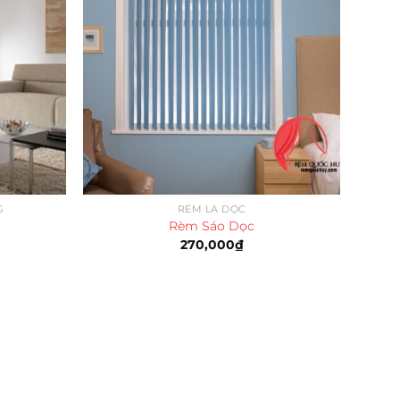
G
RÈM LÁ DỌC
Rèm Sáo Dọc
270,000
₫