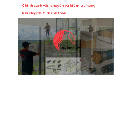
Chính sách vận chuyển và kiểm tra hàng
 10,
Phương thức thanh toán
Nội
ường
Trụ 
Hồng
Hotl