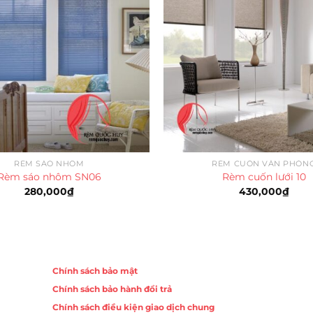
RÈM SÁO NHÔM
RÈM CUỐN VĂN PHÒN
Rèm sáo nhôm SN06
Rèm cuốn lưới 10
280,000
₫
430,000
₫
Chính sách
Chính sách bảo mật
Chính sách bảo hành đổi trả
ồng,
Chính sách điều kiện giao dịch chung