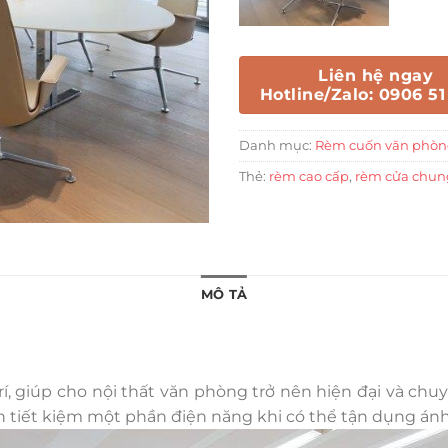
Liên hệ ngay
Hotline/Zalo: 0906 51
Danh mục:
Rèm cuốn văn phò
Thẻ:
rèm cao cấp
,
rèm cửa chun
MÔ TẢ
í, giúp cho nội thất văn phòng trở nên hiện đại và chuy
ạn tiết kiệm một phần điện năng khi có thể tận dụng án