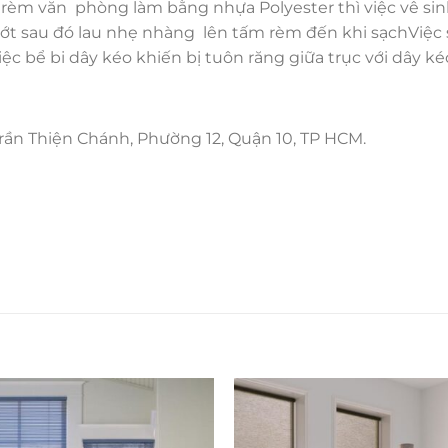
i rèm văn phòng làm bằng nhựa Polyester thì việc vê si
ớt sau đó lau nhẹ nhàng lên tấm rèm đến khi sạchViệc 
ệc bể bi dây kéo khiến bị tuôn răng giữa trục với dây ké
rần Thiện Chánh, Phường 12, Quận 10, TP HCM.