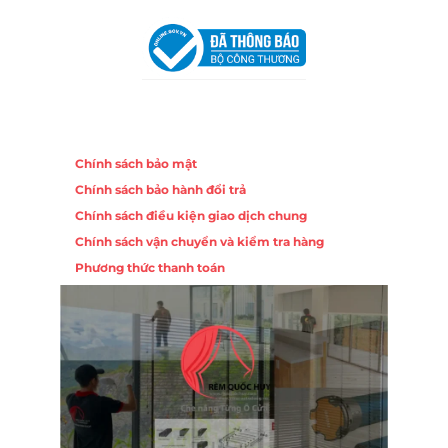
Khuê Trung, Quận Cẩm Lệ, TP. Đà Nẵng
Chính sách
Chính sách bảo mật
Chính sách bảo hành đổi trả
Chính sách điều kiện giao dịch chung
Chính sách vận chuyển và kiểm tra hàng
Phương thức thanh toán