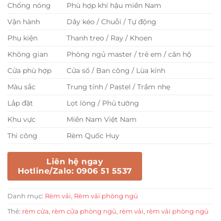
Chống nóng
Phù hợp khí hậu miền Nam
Vận hành
Dây kéo / Chuỗi / Tự động
Phụ kiện
Thanh treo / Ray / Khoen
Không gian
Phòng ngủ master / trẻ em / căn hộ
Cửa phù hợp
Cửa sổ / Ban công / Lùa kính
Màu sắc
Trung tính / Pastel / Trầm nhẹ
Lắp đặt
Lọt lòng / Phủ tường
Khu vực
Miền Nam Việt Nam
Thi công
Rèm Quốc Huy
Liên hệ ngay
Hotline/Zalo: 0906 51 5537
Danh mục:
Rèm vải
,
Rèm vải phòng ngủ
Thẻ:
rèm cửa
,
rèm cửa phòng ngủ
,
rèm vải
,
rèm vải phòng ngủ