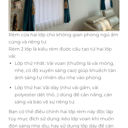
Rèm cửa hai lớp cho không gian phòng ngủ ấm
cúng và riêng tư
Rèm 2 lớp là kiểu rèm được cấu tạo từ hai lớp
vải:
Lớp thứ nhất: Vải voan (thường là vải mỏng,
nhẹ, có độ xuyên sáng cao) giúp khuếch tán
ánh sáng tự nhiên dịu nhẹ vào phòng.
Lớp thứ hai: Vải dày (như vải gấm, vải
polyester dệt thô…) dùng để cản nắng, cản
sáng và bảo vệ sự riêng tư.
Bạn có thể điều chỉnh hai lớp rèm này độc lập
tùy mục đích sử dụng: kéo lớp voan khi muốn
đón sáng nhẹ dịu, hay sử dụng lớp dày để cản