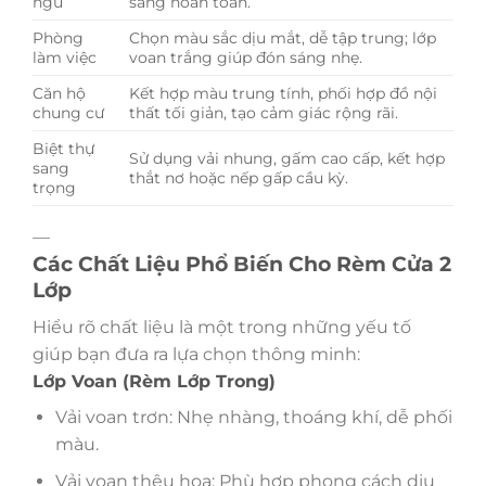
ngủ
sáng hoàn toàn.
Phòng
Chọn màu sắc dịu mắt, dễ tập trung; lớp
làm việc
voan trắng giúp đón sáng nhẹ.
Căn hộ
Kết hợp màu trung tính, phối hợp đồ nội
chung cư
thất tối giản, tạo cảm giác rộng rãi.
Biệt thự
Sử dụng vải nhung, gấm cao cấp, kết hợp
sang
thắt nơ hoặc nếp gấp cầu kỳ.
trọng
—
Các Chất Liệu Phổ Biến Cho Rèm Cửa 2
Lớp
Hiểu rõ chất liệu là một trong những yếu tố
giúp bạn đưa ra lựa chọn thông minh:
Lớp Voan (Rèm Lớp Trong)
Vải voan trơn: Nhẹ nhàng, thoáng khí, dễ phối
màu.
Vải voan thêu hoa: Phù hợp phong cách dịu