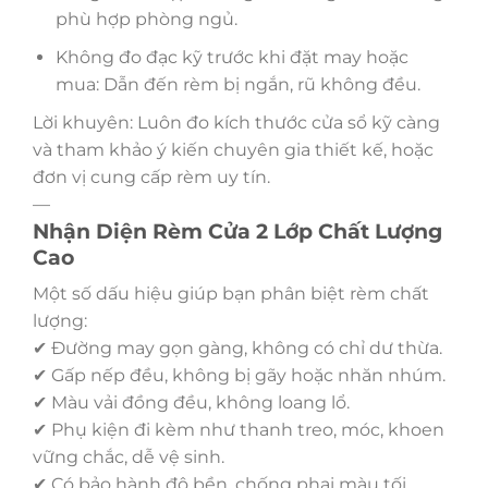
phù hợp phòng ngủ.
Không đo đạc kỹ trước khi đặt may hoặc
mua: Dẫn đến rèm bị ngắn, rũ không đều.
Lời khuyên: Luôn đo kích thước cửa sổ kỹ càng
và tham khảo ý kiến chuyên gia thiết kế, hoặc
đơn vị cung cấp rèm uy tín.
—
Nhận Diện Rèm Cửa 2 Lớp Chất Lượng
Cao
Một số dấu hiệu giúp bạn phân biệt rèm chất
lượng:
✔ Đường may gọn gàng, không có chỉ dư thừa.
✔ Gấp nếp đều, không bị gãy hoặc nhăn nhúm.
✔ Màu vải đồng đều, không loang lổ.
✔ Phụ kiện đi kèm như thanh treo, móc, khoen
vững chắc, dễ vệ sinh.
✔ Có bảo hành độ bền, chống phai màu tối