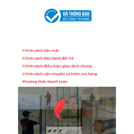
Khuê Trung, Quận Cẩm Lệ, TP. Đà Nẵng
Chính sách
Chính sách bảo mật
Chính sách bảo hành đổi trả
Chính sách điều kiện giao dịch chung
Chính sách vận chuyển và kiểm tra hàng
Phương thức thanh toán