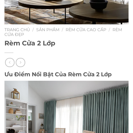
TRANG CHỦ
/
SẢN PHẨM
/
RÈM CỬA CAO CẤP
/
RÈM
CỬA ĐẸP
Rèm Cửa 2 Lớp
Ưu Điểm Nổi Bật Của Rèm Cửa 2 Lớp