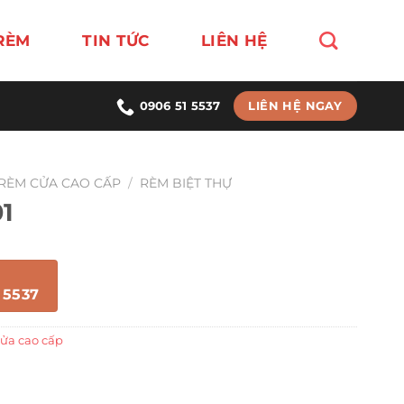
RÈM
TIN TỨC
LIÊN HỆ
LIÊN HỆ NGAY
0906 51 5537
RÈM CỬA CAO CẤP
/
RÈM BIỆT THỰ
01
 5537
ửa cao cấp