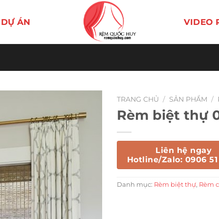
DỰ ÁN
VIDEO 
TRANG CHỦ
/
SẢN PHẨM
/
Rèm biệt thự 
Liên hệ ngay
Hotline/Zalo: 0906 51
Danh mục:
Rèm biệt thự
,
Rèm c