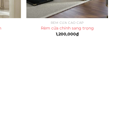
RÈM CỬA CAO CẤP
m
Rèm cửa chính sang trọng
1,200,000
₫