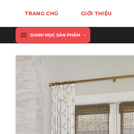
Chuyển
đến
TRANG CHỦ
GIỚI THIỆU
nội
dung
DANH MỤC SẢN PHẨM