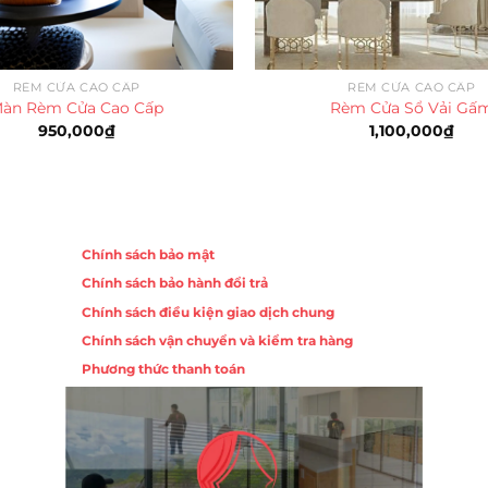
RÈM CỬA CAO CẤP
RÈM CỬA CAO CẤP
àn Rèm Cửa Cao Cấp
Rèm Cửa Sổ Vải Gấ
950,000
₫
1,100,000
₫
Chính sách
Chính sách bảo mật
Chính sách bảo hành đổi trả
ồng,
Chính sách điều kiện giao dịch chung
Chính sách vận chuyển và kiểm tra hàng
 10,
Phương thức thanh toán