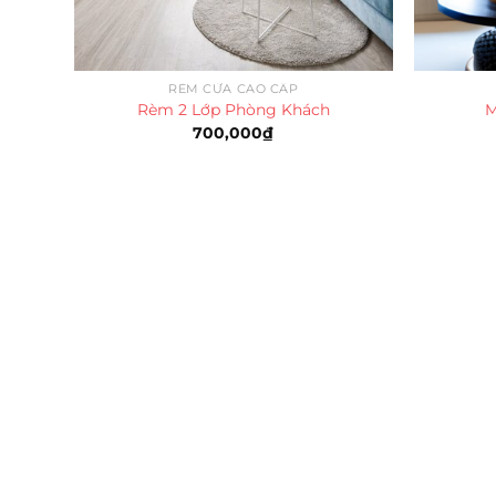
RÈM CỬA CAO CẤP
Rèm 2 Lớp Phòng Khách
M
700,000
₫
Trụ sở chính
CÔNG TY TNHH CAN CIN VIỆT NAM
Mã số thuế:
0317918046
Địa Chỉ:
606/42 Đường 3 Tháng 2, Phường Diên H
Thành phố Hồ Chí Minh (P.14 Q10).
Hotline:
0906 51 5537 – 0282 253 5537
Xưởng Sản Xuất:
C30 Thành Thái, Phường 9, Quận
TP.HCM
Email:
congtycancin@gmail.com
Chi nhánh Nha Trang
Địa Chỉ:
86 Đường 23 Tháng 10, Phương Sài, Nha
Trang, Khánh Hòa