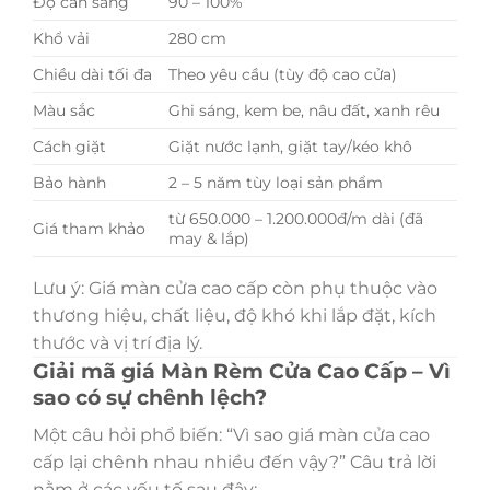
Độ cản sáng
90 – 100%
Khổ vải
280 cm
Chiều dài tối đa
Theo yêu cầu (tùy độ cao cửa)
Màu sắc
Ghi sáng, kem be, nâu đất, xanh rêu
Cách giặt
Giặt nước lạnh, giặt tay/kéo khô
Bảo hành
2 – 5 năm tùy loại sản phẩm
từ 650.000 – 1.200.000đ/m dài (đã
Giá tham khảo
may & lắp)
Lưu ý: Giá màn cửa cao cấp còn phụ thuộc vào
thương hiệu, chất liệu, độ khó khi lắp đặt, kích
thước và vị trí địa lý.
Giải mã giá Màn Rèm Cửa Cao Cấp – Vì
sao có sự chênh lệch?
Một câu hỏi phổ biến: “Vì sao giá màn cửa cao
cấp lại chênh nhau nhiều đến vậy?” Câu trả lời
nằm ở các yếu tố sau đây: