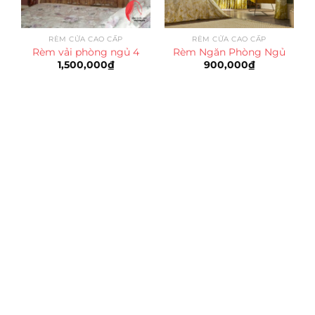
RÈM CỬA CAO CẤP
RÈM CỬA CAO CẤP
Rèm vải phòng ngủ 4
Rèm Ngăn Phòng Ngủ
1,500,000
₫
900,000
₫
Trụ sở chính
CÔNG TY TNHH CAN CIN VIỆT NAM
Mã số thuế:
0317918046
Địa Chỉ:
606/42 Đường 3 Tháng 2, Phường Diên Hồng,
Thành phố Hồ Chí Minh (P.14 Q10).
Hotline:
0906 51 5537 – 0282 253 5537
Xưởng Sản Xuất:
C30 Thành Thái, Phường 9, Quận 10,
TP.HCM
Email:
congtycancin@gmail.com
Chi nhánh Nha Trang
Địa Chỉ:
86 Đường 23 Tháng 10, Phương Sài, Nha
Trang, Khánh Hòa
Hotline:
0906 51 5537 – 0282 253 5537