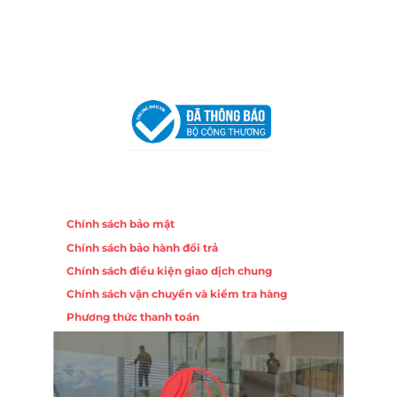
Email:
congtycancin@gmail.com
Chi nhánh Hà Nội - Đà Nẵng
VPĐD Tại Hà Nội:
13BT3 Vạn Phúc, Hà Đông, Hà Nội
VPĐD Tại Đà Nẵng :
Số 403 Nguyễn Hữu Thọ, Phường
Khuê Trung, Quận Cẩm Lệ, TP. Đà Nẵng
Chính sách
Chính sách bảo mật
Chính sách bảo hành đổi trả
Chính sách điều kiện giao dịch chung
Chính sách vận chuyển và kiểm tra hàng
Phương thức thanh toán