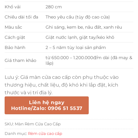
Khổ vải
280 cm
Chiều dài tối đa
Theo yêu cầu (tùy độ cao cửa)
Màu sắc
Ghi sáng, kem be, nâu đất, xanh rêu
Cách giặt
Giặt nước lạnh, giặt tay/kéo khô
Bảo hành
2 – 5 năm tùy loại sản phẩm
từ 650.000 – 1.200.000đ/m dài (đã may &
Giá tham khảo
lắp)
Lưu ý: Giá màn cửa cao cấp còn phụ thuộc vào
thương hiệu, chất liệu, độ khó khi lắp đặt, kích
thước và vị trí địa lý.
Liên hệ ngay
Hotline/Zalo: 0906 51 5537
SKU:
Màn Rèm Cửa Cao Cấp
Danh mục:
Rèm cửa cao cấp