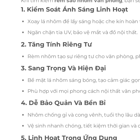
Khi tìm kiếm
rèm sáo nhôm văn phòng
, bạn s
1. Kiểm Soát Ánh Sáng Linh Hoạt
Xoay lá nhôm để lấy sáng hoặc che kín hoàn 
Ngăn chặn tia UV, bảo vệ mắt và đồ nội thất.
2. Tăng Tính Riêng Tư
Rèm nhôm tạo sự riêng tư cho văn phòng, 
3. Sang Trọng Và Hiện Đại
Bề mặt lá nhôm sáng bóng, tạo cảm giác gọ
Phù hợp với mọi phong cách nội thất văn ph
4. Dễ Bảo Quản Và Bền Bỉ
Nhôm chống gỉ và cong vênh, tuổi thọ lâu dài
Vệ sinh nhanh chóng, tiết kiệm thời gian và 
5. Linh Hoạt Trong Ứng Dụng