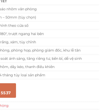
TIẾT
sáo nhôm văn phòng
 – 50mm (tùy chọn)
hỉnh theo cửa sổ
180°, trượt ngang hai bên
trắng, xám, tùy chỉnh
hòng, phòng họp, phòng giám đốc, khu lễ tân
soát ánh sáng, tăng riêng tư, bền bỉ, dễ vệ sinh
hôm, dây kéo, thanh điều khiển
24 tháng tùy loại sản phẩm
 5537
phòng