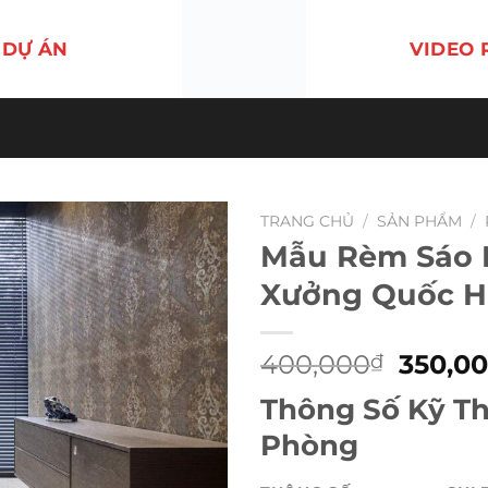
DỰ ÁN
VIDEO 
TRANG CHỦ
/
SẢN PHẨM
/
Mẫu Rèm Sáo 
Xưởng Quốc H
Giá
400,000
350,0
₫
gốc
Thông Số Kỹ T
là:
400,0
Phòng