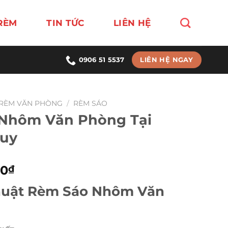
RÈM
TIN TỨC
LIÊN HỆ
LIÊN HỆ NGAY
0906 51 5537
RÈM VĂN PHÒNG
/
RÈM SÁO
Nhôm Văn Phòng Tại
uy
Giá
00
₫
hiện
huật Rèm Sáo Nhôm Văn
tại
00₫.
là:
350,000₫.