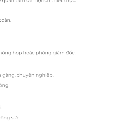
ẽ quan tâm đến lợi ích thiết thực:
toàn.
phòng họp hoặc phòng giám đốc.
n gàng, chuyên nghiệp.
òng.
.
công sức.