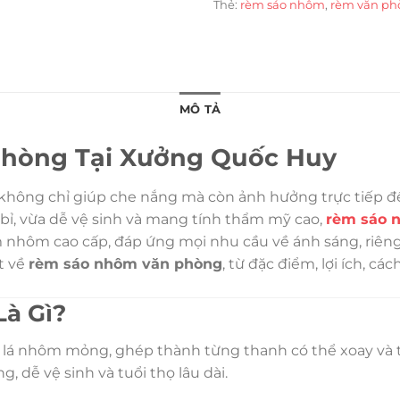
Thẻ:
rèm sáo nhôm
,
rèm văn ph
MÔ TẢ
hòng Tại Xưởng Quốc Huy
không chỉ giúp che nắng mà còn ảnh hưởng trực tiếp đến
bỉ, vừa dễ vệ sinh và mang tính thẩm mỹ cao,
rèm sáo 
nhôm cao cấp, đáp ứng mọi nhu cầu về ánh sáng, riêng
ết về
rèm sáo nhôm văn phòng
, từ đặc điểm, lợi ích, cá
à Gì?
 lá nhôm mỏng, ghép thành từng thanh có thể xoay và tr
 dễ vệ sinh và tuổi thọ lâu dài.