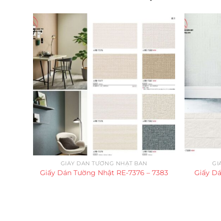
GIẤY DÁN TƯỜNG NHẬT BẢN
GI
Giấy Dán Tường Nhật RE-7376 – 7383
Giấy D
Trụ sở chính