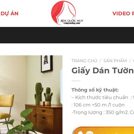
DỰ ÁN
VIDEO 
TRANG CHỦ
/
SẢN PHẨM
/
Giấy Dán Tườn
Thông số kỹ thuật:
– Kích thước tiêu chuẩn :
: 106 cm ×50 m /1 cuộn
-Trọng lượng : 350 g/m2. 