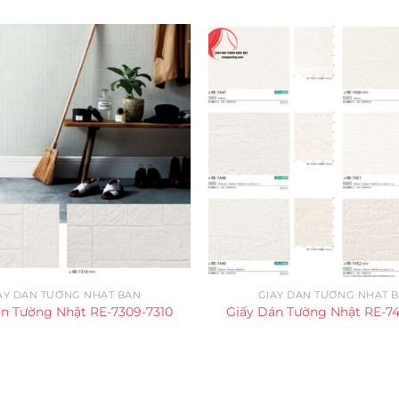
ẤY DÁN TƯỜNG NHẬT BẢN
GIẤY DÁN TƯỜNG NHẬT 
án Tường Nhật RE-7309-7310
Giấy Dán Tường Nhật RE-74
Chính sách