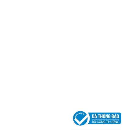
CÔNG TY TNHH CAN CIN VIỆT NAM
Mã số thuế:
0317918046
Địa Chỉ:
606/42 Đường 3 Tháng 2, Phường Diên H
Thành phố Hồ Chí Minh (P.14 Q10).
Hotline:
0906 51 5537 – 0282 253 5537
Xưởng Sản Xuất:
C30 Thành Thái, Phường 9, Quận
TP.HCM
Email:
congtycancin@gmail.com
Chi nhánh Nha Trang
Địa Chỉ:
86 Đường 23 Tháng 10, Phương Sài, Nha
Trang, Khánh Hòa
Hotline:
0906 51 5537 – 0282 253 5537
Email:
congtycancin@gmail.com
Chi nhánh Hà Nội - Đà Nẵng
VPĐD Tại Hà Nội:
13BT3 Vạn Phúc, Hà Đông, Hà 
VPĐD Tại Đà Nẵng :
Số 403 Nguyễn Hữu Thọ, Ph
Khuê Trung, Quận Cẩm Lệ, TP. Đà Nẵng