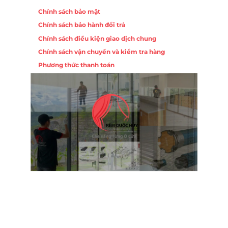
Chính sách bảo mật
Chính sách bảo hành đổi trả
ồng,
Chính sách điều kiện giao dịch chung
Chính sách vận chuyển và kiểm tra hàng
 10,
Phương thức thanh toán
Nội
ường