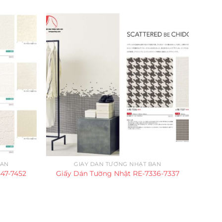
BẢN
GIẤY DÁN TƯỜNG NHẬT BẢN
47-7452
Giấy Dán Tường Nhật RE-7336-7337
Giấ