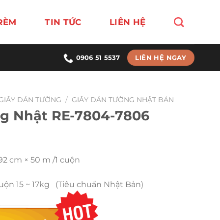
RÈM
TIN TỨC
LIÊN HỆ
LIÊN HỆ NGAY
0906 51 5537
GIẤY DÁN TƯỜNG
/
GIẤY DÁN TƯỜNG NHẬT BẢN
g Nhật RE-7804-7806
 92 cm × 50 m /1 cuộn
Cuộn 15 ~ 17kg (Tiêu chuẩn Nhật Bản)