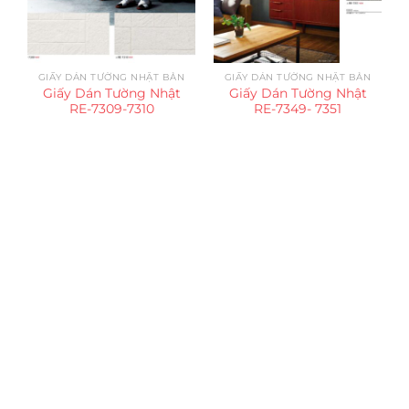
GIẤY DÁN TƯỜNG NHẬT BẢN
GIẤY DÁN TƯỜNG NHẬT BẢN
Giấy Dán Tường Nhật
Giấy Dán Tường Nhật
RE-7309-7310
RE-7349- 7351
Trụ sở chính
CÔNG TY TNHH CAN CIN VIỆT NAM
Mã số thuế:
0317918046
Địa Chỉ:
606/42 Đường 3 Tháng 2, Phường Diên Hồng,
Thành phố Hồ Chí Minh (P.14 Q10).
Hotline:
0906 51 5537 – 0282 253 5537
Xưởng Sản Xuất:
C30 Thành Thái, Phường 9, Quận 10,
TP.HCM
Email:
congtycancin@gmail.com
Chi nhánh Nha Trang
Địa Chỉ:
86 Đường 23 Tháng 10, Phương Sài, Nha
Trang, Khánh Hòa