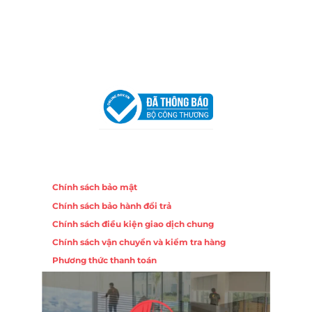
Hotline:
0906 51 5537 – 0282 253 5537
Email:
congtycancin@gmail.com
Chi nhánh Hà Nội - Đà Nẵng
VPĐD Tại Hà Nội:
13BT3 Vạn Phúc, Hà Đông, Hà Nội
VPĐD Tại Đà Nẵng :
Số 403 Nguyễn Hữu Thọ, Phường
Khuê Trung, Quận Cẩm Lệ, TP. Đà Nẵng
Chính sách
Chính sách bảo mật
Chính sách bảo hành đổi trả
Chính sách điều kiện giao dịch chung
Chính sách vận chuyển và kiểm tra hàng
Phương thức thanh toán