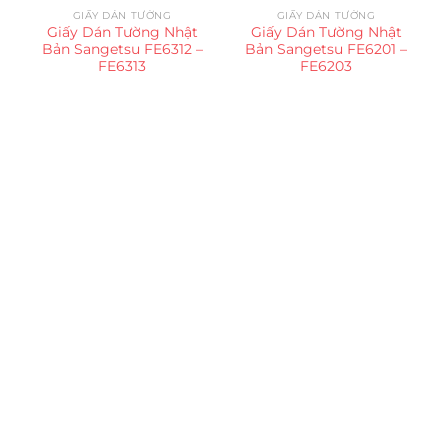
GIẤY DÁN TƯỜNG
GIẤY DÁN TƯỜNG
Giấy Dán Tường Nhật
Giấy Dán Tường Nhật
Bản Sangetsu FE6312 –
Bản Sangetsu FE6201 –
FE6313
FE6203
Trụ sở chính
CÔNG TY TNHH CAN CIN VIỆT NAM
Mã số thuế:
0317918046
Địa Chỉ:
606/42 Đường 3 Tháng 2, Phường Diên Hồng,
Thành phố Hồ Chí Minh (P.14 Q10).
Hotline:
0906 51 5537 – 0282 253 5537
Xưởng Sản Xuất:
C30 Thành Thái, Phường 9, Quận 10,
TP.HCM
Email:
congtycancin@gmail.com
Chi nhánh Nha Trang
Địa Chỉ:
86 Đường 23 Tháng 10, Phương Sài, Nha
Trang, Khánh Hòa
Hotline:
0906 51 5537 – 0282 253 5537
Email:
congtycancin@gmail.com
Chi nhánh Hà Nội - Đà Nẵng