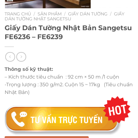
TRANG CHỦ
/
SẢN PHẨM
/
GIẤY DÁN TƯỜNG
/
GIẤY
DÁN TƯỜNG NHẬT SANGETSU
Giấy Dán Tường Nhật Bản Sangetsu
FE6236 – FE6239
Thông số kỹ thuật:
– Kích thước tiêu chuẩn : 92 cm × 50 m /1 cuộn
-Trọng lượng : 350 g/m2. Cuộn 15 ~ 17kg (Tiêu chuẩn
Nhật Bản)