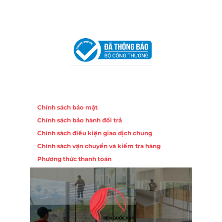
VPĐD Tại Hà Nội:
13BT3 Vạn Phúc, Hà Đông, Hà Nội
VPĐD Tại Đà Nẵng :
Số 403 Nguyễn Hữu Thọ, Phường
Khuê Trung, Quận Cẩm Lệ, TP. Đà Nẵng
Chính sách
Chính sách bảo mật
Chính sách bảo hành đổi trả
Chính sách điều kiện giao dịch chung
Chính sách vận chuyển và kiểm tra hàng
Phương thức thanh toán