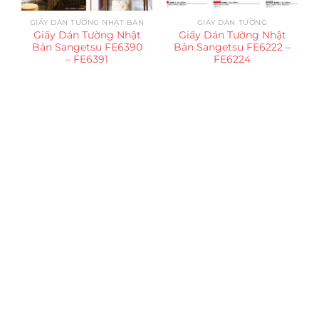
GIẤY DÁN TƯỜNG NHẬT BẢN
GIẤY DÁN TƯỜNG
Giấy Dán Tường Nhật
Giấy Dán Tường Nhật
Bản Sangetsu FE6390
Bản Sangetsu FE6222 –
– FE6391
FE6224
Trụ sở chính
CÔNG TY TNHH CAN CIN VIỆT NAM
Mã số thuế:
0317918046
Địa Chỉ:
606/42 Đường 3 Tháng 2, Phường Diên Hồng,
Thành phố Hồ Chí Minh (P.14 Q10).
Hotline:
0906 51 5537 – 0282 253 5537
Xưởng Sản Xuất:
C30 Thành Thái, Phường 9, Quận 10,
TP.HCM
Email:
congtycancin@gmail.com
Chi nhánh Nha Trang
Địa Chỉ:
86 Đường 23 Tháng 10, Phương Sài, Nha
Trang, Khánh Hòa
Hotline:
0906 51 5537 – 0282 253 5537
Email:
congtycancin@gmail.com