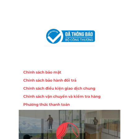
Chi nhánh Hà Nội - Đà Nẵng
VPĐD Tại Hà Nội:
13BT3 Vạn Phúc, Hà Đông, Hà Nội
VPĐD Tại Đà Nẵng :
Số 403 Nguyễn Hữu Thọ, Phường
Khuê Trung, Quận Cẩm Lệ, TP. Đà Nẵng
Chính sách
Chính sách bảo mật
Chính sách bảo hành đổi trả
Chính sách điều kiện giao dịch chung
Chính sách vận chuyển và kiểm tra hàng
Phương thức thanh toán