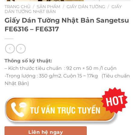
TRANG CHỦ
/
SẢN PHẨM
/
GIẤY DÁN TƯỜNG
/
GIẤY
DÁN TƯỜNG NHẬT BẢN
Giấy Dán Tường Nhật Bản Sangetsu
FE6316 – FE6317
Thông số kỹ thuật:
– Kích thước tiêu chuẩn : 92 cm × 50 m /1 cuộn
-Trọng lượng : 350 g/m2. Cuộn 15 ~ 17kg (Tiêu chuẩn
Nhật Bản)
Liên hệ ngay