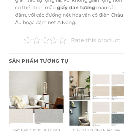
gian, tạo sự rộng rãi. Với không gian rộng hơn
có thể chọn mẫu
giấy dán tường
màu sắc
đậm, với các đường nét hoa văn cổ điển Châu
Âu hoặc đậm nét Á Đông.
Rate this product
SẢN PHẨM TƯƠNG TỰ
GIẤY DÁN TƯỜNG NHẬT BẢN
GIẤY DÁN TƯỜNG NHẬT BẢN