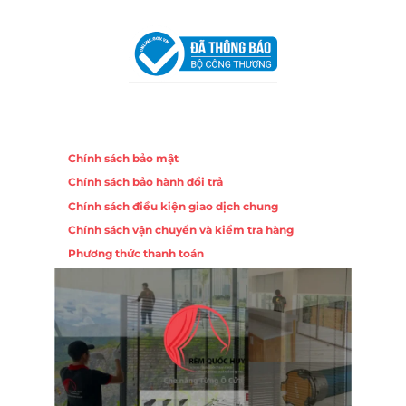
Khuê Trung, Quận Cẩm Lệ, TP. Đà Nẵng
Chính sách
Chính sách bảo mật
Chính sách bảo hành đổi trả
Chính sách điều kiện giao dịch chung
Chính sách vận chuyển và kiểm tra hàng
Phương thức thanh toán