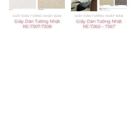
GIẤY DÁN TƯỜNG NHẬT BẢN
GIẤY DÁN TƯỜNG NHẬT BẢN
Giấy Dán Tường Nhật
Giấy Dán Tường Nhật
RE-7307-7308
RE-7360 – 7367
Trụ sở chính
CÔNG TY TNHH CAN CIN VIỆT NAM
Mã số thuế:
0317918046
Địa Chỉ:
606/42 Đường 3 Tháng 2, Phường Diên Hồng,
Thành phố Hồ Chí Minh (P.14 Q10).
Hotline:
0906 51 5537 – 0282 253 5537
Xưởng Sản Xuất:
C30 Thành Thái, Phường 9, Quận 10,
TP.HCM
Email:
congtycancin@gmail.com
Chi nhánh Nha Trang
Địa Chỉ:
86 Đường 23 Tháng 10, Phương Sài, Nha
Trang, Khánh Hòa
Hotline:
0906 51 5537 – 0282 253 5537
Email:
congtycancin@gmail.com