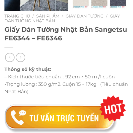
TRANG CHỦ
/
SẢN PHẨM
/
GIẤY DÁN TƯỜNG
/
GIẤY
DÁN TƯỜNG NHẬT BẢN
Giấy Dán Tường Nhật Bản Sangetsu
FE6344 – FE6346
Thông số kỹ thuật:
– Kích thước tiêu chuẩn : 92 cm × 50 m /1 cuộn
-Trọng lượng : 350 g/m2. Cuộn 15 ~ 17kg (Tiêu chuẩn
Nhật Bản)