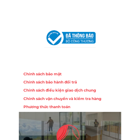
Chi nhánh Hà Nội - Đà Nẵng
VPĐD Tại Hà Nội:
13BT3 Vạn Phúc, Hà Đông, Hà Nội
VPĐD Tại Đà Nẵng :
Số 403 Nguyễn Hữu Thọ, Phường
Khuê Trung, Quận Cẩm Lệ, TP. Đà Nẵng
Chính sách
Chính sách bảo mật
Chính sách bảo hành đổi trả
Chính sách điều kiện giao dịch chung
Chính sách vận chuyển và kiểm tra hàng
Phương thức thanh toán