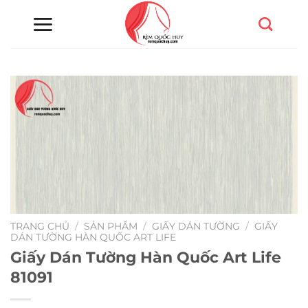
Chuyển
đến
nội
dung
TRANG CHỦ
/
SẢN PHẨM
/
GIẤY DÁN TƯỜNG
/
GIẤY
DÁN TƯỜNG HÀN QUỐC ART LIFE
Giấy Dán Tường Hàn Quốc Art Life
81091