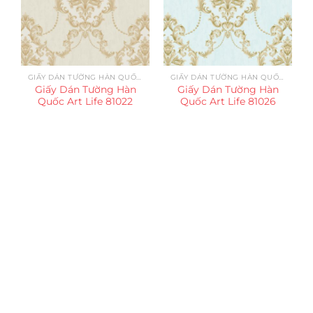
GIẤY DÁN TƯỜNG HÀN QUỐC ART LIFE
GIẤY DÁN TƯỜNG HÀN QUỐC ART LIFE
Giấy Dán Tường Hàn
Giấy Dán Tường Hàn
Quốc Art Life 81022
Quốc Art Life 81026
Trụ sở chính
CÔNG TY TNHH CAN CIN VIỆT NAM
Mã số thuế:
0317918046
Địa Chỉ:
606/42 Đường 3 Tháng 2, Phường Diên Hồng,
Thành phố Hồ Chí Minh (P.14 Q10).
Hotline:
0906 51 5537 – 0282 253 5537
Xưởng Sản Xuất:
C30 Thành Thái, Phường 9, Quận 10,
TP.HCM
Email:
congtycancin@gmail.com
Chi nhánh Nha Trang
Địa Chỉ:
86 Đường 23 Tháng 10, Phương Sài, Nha