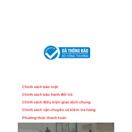
Trang, Khánh Hòa
Hotline:
0906 51 5537 – 0282 253 5537
Email:
congtycancin@gmail.com
Chi nhánh Hà Nội - Đà Nẵng
VPĐD Tại Hà Nội:
13BT3 Vạn Phúc, Hà Đông, Hà Nội
VPĐD Tại Đà Nẵng :
Số 403 Nguyễn Hữu Thọ, Phường
Khuê Trung, Quận Cẩm Lệ, TP. Đà Nẵng
Chính sách
Chính sách bảo mật
Chính sách bảo hành đổi trả
Chính sách điều kiện giao dịch chung
Chính sách vận chuyển và kiểm tra hàng
Phương thức thanh toán