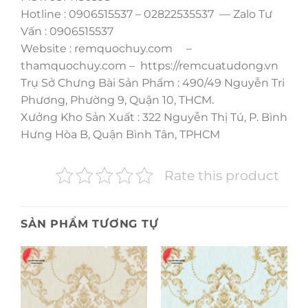
Hotline : 0906515537 – 02822535537 — Zalo Tư
Vấn : 0906515537
Website : remquochuy.com –
thamquochuy.com – https://remcuatudong.vn
Trụ Sở Chưng Bài Sản Phẩm : 490/49 Nguyễn Tri
Phương, Phường 9, Quận 10, THCM.
Xưởng Kho Sản Xuất : 322 Nguyễn Thị Tú, P. Bình
Hưng Hòa B, Quận Bình Tân, TPHCM
Rate this product
SẢN PHẨM TƯƠNG TỰ