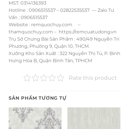
MST: 0314136393
Hotline : 0906515537 – 02822535537 — Zalo Tư
Vấn : 0906515537
Website : remquochuy.com –
thamquochuy.com – https://remcuatudong.vn
Trụ Sở Chưng Bài Sản Phẩm : 490/49 Nguyễn Tri
Phương, Phường 9, Quận 10, THCM.
Xưởng Kho Sản Xuất : 322 Nguyễn Thị Tú, P. Bình
Hưng Hòa B, Quận Bình Tân, TPHCM
Rate this product
SẢN PHẨM TƯƠNG TỰ