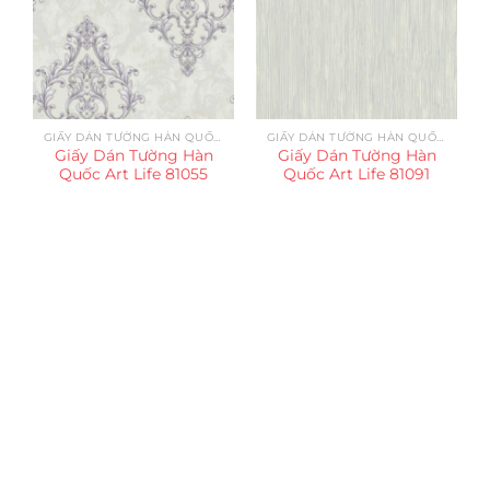
GIẤY DÁN TƯỜNG HÀN QUỐC ART LIFE
GIẤY DÁN TƯỜNG HÀN QUỐC ART LIFE
Giấy Dán Tường Hàn
Giấy Dán Tường Hàn
Quốc Art Life 81055
Quốc Art Life 81091
Trụ sở chính
CÔNG TY TNHH CAN CIN VIỆT NAM
Mã số thuế:
0317918046
Địa Chỉ:
606/42 Đường 3 Tháng 2, Phường Diên Hồng,
Thành phố Hồ Chí Minh (P.14 Q10).
Hotline:
0906 51 5537 – 0282 253 5537
Xưởng Sản Xuất:
C30 Thành Thái, Phường 9, Quận 10,
TP.HCM
Email:
congtycancin@gmail.com
Chi nhánh Nha Trang