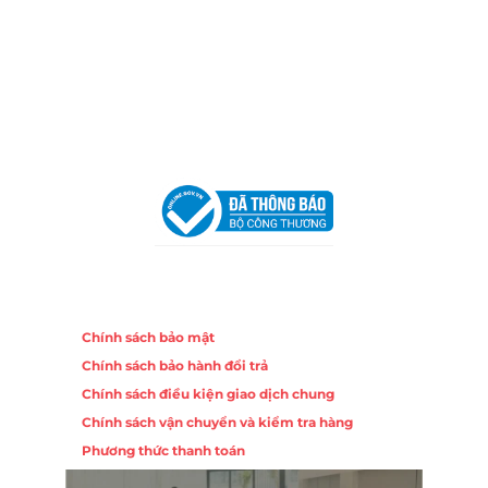
Địa Chỉ:
86 Đường 23 Tháng 10, Phương Sài, Nha
Trang, Khánh Hòa
Hotline:
0906 51 5537 – 0282 253 5537
Email:
congtycancin@gmail.com
Chi nhánh Hà Nội - Đà Nẵng
VPĐD Tại Hà Nội:
13BT3 Vạn Phúc, Hà Đông, Hà Nội
VPĐD Tại Đà Nẵng :
Số 403 Nguyễn Hữu Thọ, Phường
Khuê Trung, Quận Cẩm Lệ, TP. Đà Nẵng
Chính sách
Chính sách bảo mật
Chính sách bảo hành đổi trả
Chính sách điều kiện giao dịch chung
Chính sách vận chuyển và kiểm tra hàng
Phương thức thanh toán