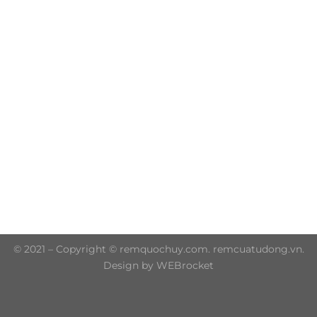
Trụ sở chính: 606/42 Đường 3 Tháng 2, Phường Diên
Hồng, Thành phố Hồ Chí Minh (P.14 Q10)
Hotline: 0906 51 5537 – 0282 253 5537
© 2021 – Copyright © remquochuy.com. remcuatudong.vn.
Design by WEBrocket