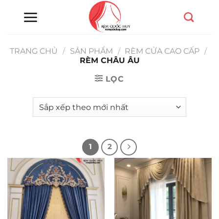
Chuyển
đến
nội
dung
TRANG CHỦ
/
SẢN PHẨM
/
RÈM CỬA CAO CẤP
/
RÈM CHÂU ÂU
LỌC
1
2