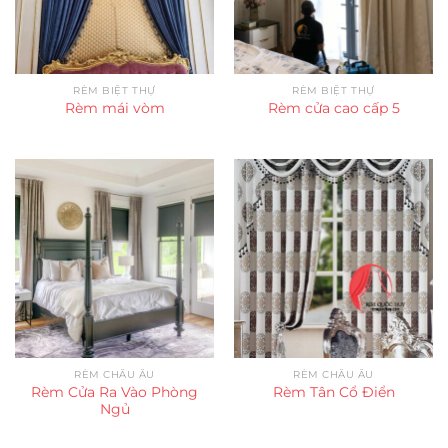
RÈM BIỆT THỰ
RÈM BIỆT THỰ
Rèm mái vòm
Rèm cửa cao cấp 5
RÈM CHÂU ÂU
RÈM CHÂU ÂU
Rèm Cửa Ra Vào Phòng
Rèm Tân Cổ Điển
Ngủ