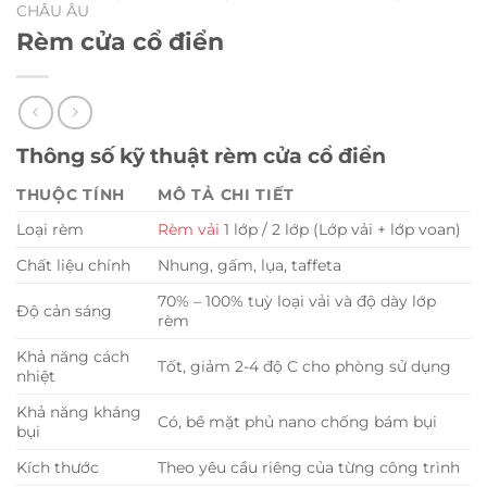
CHÂU ÂU
Rèm cửa cổ điển
Thông số kỹ thuật rèm cửa cổ điển
THUỘC TÍNH
MÔ TẢ CHI TIẾT
Loại rèm
Rèm vải
1 lớp / 2 lớp (Lớp vải + lớp voan)
Chất liệu chính
Nhung, gấm, lụa, taffeta
70% – 100% tuỳ loại vải và độ dày lớp
Độ cản sáng
rèm
Khả năng cách
Tốt, giảm 2-4 độ C cho phòng sử dụng
nhiệt
Khả năng kháng
Có, bề mặt phủ nano chống bám bụi
bụi
Kích thước
Theo yêu cầu riêng của từng công trình