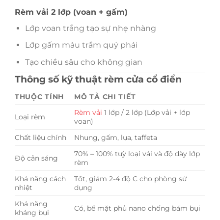
Rèm vải 2 lớp (voan + gấm)
Lớp voan trắng tạo sự nhẹ nhàng
Lớp gấm màu trầm quý phái
Tạo chiều sâu cho không gian
Thông số kỹ thuật rèm cửa cổ điển
THUỘC TÍNH
MÔ TẢ CHI TIẾT
Rèm vải
1 lớp / 2 lớp (Lớp vải + lớp
Loại rèm
voan)
Chất liệu chính
Nhung, gấm, lụa, taffeta
70% – 100% tuỳ loại vải và độ dày lớp
Độ cản sáng
rèm
Khả năng cách
Tốt, giảm 2-4 độ C cho phòng sử
nhiệt
dụng
Khả năng
Có, bề mặt phủ nano chống bám bụi
kháng bụi