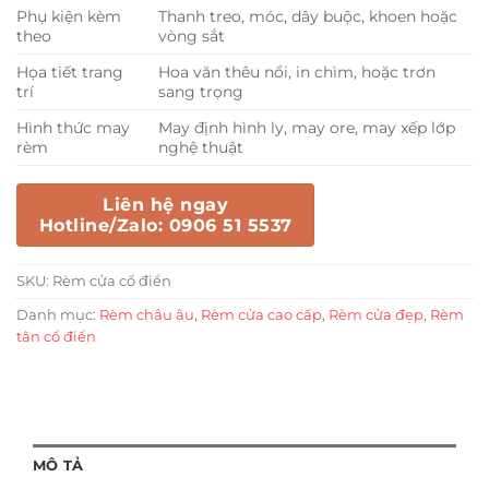
Phụ kiện kèm
Thanh treo, móc, dây buộc, khoen hoặc
theo
vòng sắt
Họa tiết trang
Hoa văn thêu nổi, in chìm, hoặc trơn
trí
sang trọng
Hình thức may
May định hình ly, may ore, may xếp lớp
rèm
nghệ thuật
Liên hệ ngay
Hotline/Zalo: 0906 51 5537
SKU:
Rèm cửa cổ điển
Danh mục:
Rèm châu âu
,
Rèm cửa cao cấp
,
Rèm cửa đẹp
,
Rèm
tân cổ điển
MÔ TẢ