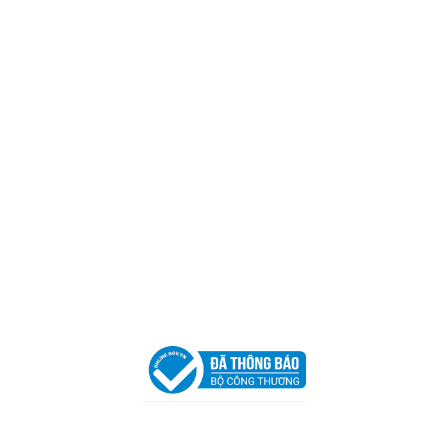
CÔNG TY TNHH CAN CIN VIỆT NAM
Mã số thuế:
0317918046
Địa Chỉ:
606/42 Đường 3 Tháng 2, Phường Diên Hồng,
Thành phố Hồ Chí Minh (P.14 Q10).
Hotline:
0906 51 5537 – 0282 253 5537
Xưởng Sản Xuất:
C30 Thành Thái, Phường 9, Quận 10,
TP.HCM
Email:
congtycancin@gmail.com
Chi nhánh Nha Trang
Địa Chỉ:
86 Đường 23 Tháng 10, Phương Sài, Nha
Trang, Khánh Hòa
Hotline:
0906 51 5537 – 0282 253 5537
Email:
congtycancin@gmail.com
Chi nhánh Hà Nội - Đà Nẵng
VPĐD Tại Hà Nội:
13BT3 Vạn Phúc, Hà Đông, Hà Nội
VPĐD Tại Đà Nẵng :
Số 403 Nguyễn Hữu Thọ, Phường
Khuê Trung, Quận Cẩm Lệ, TP. Đà Nẵng