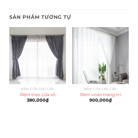
SẢN PHẨM TƯƠNG TỰ
RÈM CỬA CAO CẤP
RÈM CỬA CAO CẤP
Rèm treo cửa sổ
Rèm voan trang trí
380,000
₫
900,000
₫
Trụ sở chính