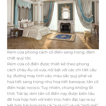
Rèm cửa phong cách cổ điển sang trọng, đậm
chất quý tộc
Rèm cửa cổ điển được thiết kế theo phong
cách châu Âu cổ xưa, nổi bật với các chi tiết cầu
kỳ, đường may tinh xảo, màu sắc quý phái và
họa tiết sang trọng như hoạ tiết baroque, tân cổ
điển hoặc rococo. Tuy nhiên, chúng không lỗi
thời. Trái lại, rèm tân cổ điển nay được biến tấu
để hoà hợp hơn với kiến trúc hiện đại, tạo ra sự
kết hợp hài hoà giữa cái “xưa cũ” và cái “mới mẻ”.