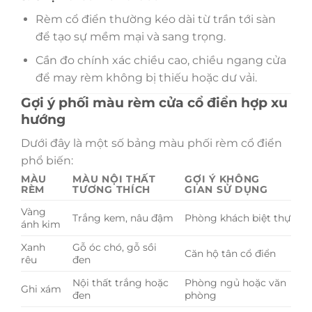
Rèm cổ điển thường kéo dài từ trần tới sàn
để tạo sự mềm mại và sang trọng.
Cần đo chính xác chiều cao, chiều ngang cửa
để may rèm không bị thiếu hoặc dư vải.
Gợi ý phối màu rèm cửa cổ điển hợp xu
hướng
Dưới đây là một số bảng màu phối rèm cổ điển
phổ biến:
MÀU
MÀU NỘI THẤT
GỢI Ý KHÔNG
RÈM
TƯƠNG THÍCH
GIAN SỬ DỤNG
Vàng
Trắng kem, nâu đậm
Phòng khách biệt thự
ánh kim
Xanh
Gỗ óc chó, gỗ sồi
Căn hộ tân cổ điển
rêu
đen
Nội thất trắng hoặc
Phòng ngủ hoặc văn
Ghi xám
đen
phòng