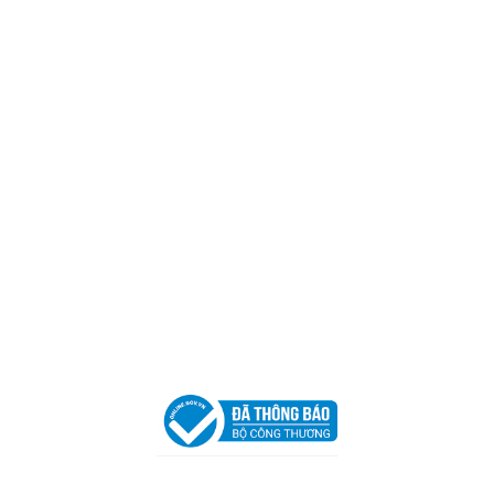
CÔNG TY TNHH CAN CIN VIỆT NAM
Mã số thuế:
0317918046
Địa Chỉ:
606/42 Đường 3 Tháng 2, Phường Diên Hồng,
Thành phố Hồ Chí Minh (P.14 Q10).
Hotline:
0906 51 5537 – 0282 253 5537
Xưởng Sản Xuất:
C30 Thành Thái, Phường 9, Quận 10,
TP.HCM
Email:
congtycancin@gmail.com
Chi nhánh Nha Trang
Địa Chỉ:
86 Đường 23 Tháng 10, Phương Sài, Nha
Trang, Khánh Hòa
Hotline:
0906 51 5537 – 0282 253 5537
Email:
congtycancin@gmail.com
Chi nhánh Hà Nội - Đà Nẵng
VPĐD Tại Hà Nội:
13BT3 Vạn Phúc, Hà Đông, Hà Nội
VPĐD Tại Đà Nẵng :
Số 403 Nguyễn Hữu Thọ, Phường
Khuê Trung, Quận Cẩm Lệ, TP. Đà Nẵng