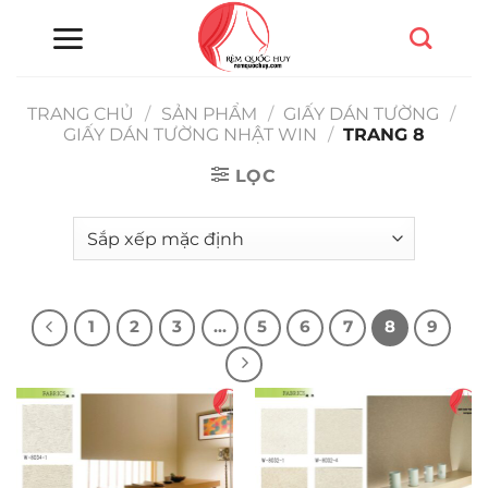
Chuyển
đến
nội
dung
TRANG CHỦ
/
SẢN PHẨM
/
GIẤY DÁN TƯỜNG
/
GIẤY DÁN TƯỜNG NHẬT WIN
/
TRANG 8
LỌC
1
2
3
…
5
6
7
8
9