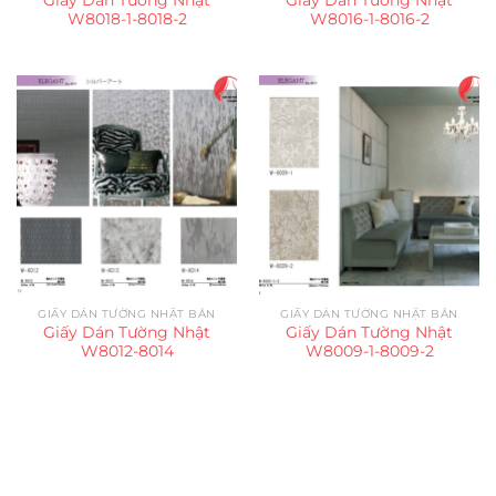
W8018-1-8018-2
W8016-1-8016-2
GIẤY DÁN TƯỜNG NHẬT BẢN
GIẤY DÁN TƯỜNG NHẬT BẢN
Giấy Dán Tường Nhật
Giấy Dán Tường Nhật
W8012-8014
W8009-1-8009-2
Trụ sở chính