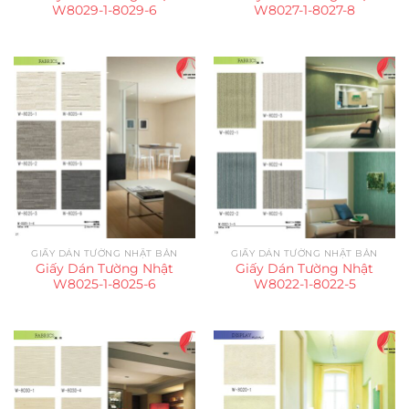
W8029-1-8029-6
W8027-1-8027-8
GIẤY DÁN TƯỜNG NHẬT BẢN
GIẤY DÁN TƯỜNG NHẬT BẢN
Giấy Dán Tường Nhật
Giấy Dán Tường Nhật
W8025-1-8025-6
W8022-1-8022-5