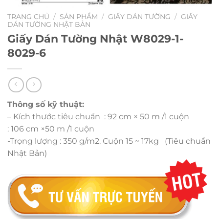
TRANG CHỦ
/
SẢN PHẨM
/
GIẤY DÁN TƯỜNG
/
GIẤY
DÁN TƯỜNG NHẬT BẢN
Giấy Dán Tường Nhật W8029-1-
8029-6
Thông số kỹ thuật:
– Kích thước tiêu chuẩn : 92 cm × 50 m /1 cuộn
: 106 cm ×50 m /1 cuộn
-Trọng lượng : 350 g/m2. Cuộn 15 ~ 17kg (Tiêu chuẩn
Nhật Bản)