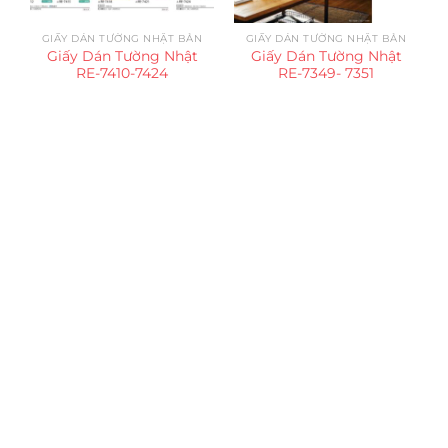
GIẤY DÁN TƯỜNG NHẬT BẢN
GIẤY DÁN TƯỜNG NHẬT BẢN
Giấy Dán Tường Nhật
Giấy Dán Tường Nhật
RE-7410-7424
RE-7349- 7351
Trụ sở chính
CÔNG TY TNHH CAN CIN VIỆT NAM
Mã số thuế:
0317918046
Địa Chỉ:
606/42 Đường 3 Tháng 2, Phường Diên Hồng,
Thành phố Hồ Chí Minh (P.14 Q10).
Hotline:
0906 51 5537 – 0282 253 5537
Xưởng Sản Xuất:
C30 Thành Thái, Phường 9, Quận 10,
TP.HCM
Email:
congtycancin@gmail.com
Chi nhánh Nha Trang
Địa Chỉ:
86 Đường 23 Tháng 10, Phương Sài, Nha
Trang, Khánh Hòa
Hotline:
0906 51 5537 – 0282 253 5537
Email:
congtycancin@gmail.com