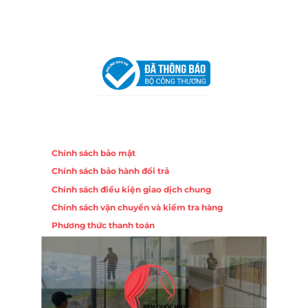
Chi nhánh Hà Nội - Đà Nẵng
VPĐD Tại Hà Nội:
13BT3 Vạn Phúc, Hà Đông, Hà Nội
VPĐD Tại Đà Nẵng :
Số 403 Nguyễn Hữu Thọ, Phường
Khuê Trung, Quận Cẩm Lệ, TP. Đà Nẵng
Chính sách
Chính sách bảo mật
Chính sách bảo hành đổi trả
Chính sách điều kiện giao dịch chung
Chính sách vận chuyển và kiểm tra hàng
Phương thức thanh toán