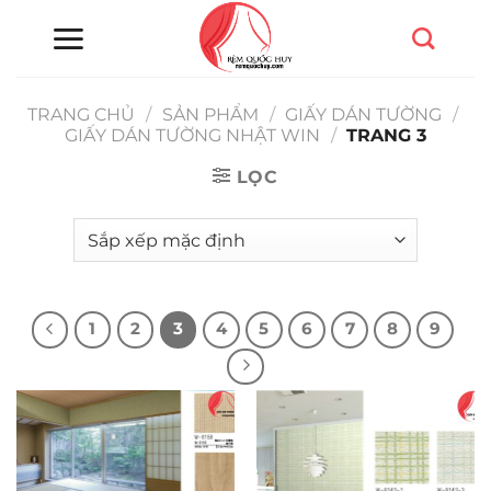
Chuyển
đến
nội
dung
TRANG CHỦ
/
SẢN PHẨM
/
GIẤY DÁN TƯỜNG
/
GIẤY DÁN TƯỜNG NHẬT WIN
/
TRANG 3
LỌC
1
2
3
4
5
6
7
8
9