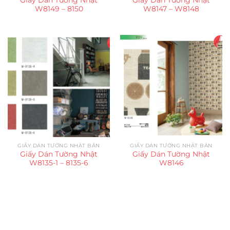
W8149 – 8150
W8147 – W8148
GIẤY DÁN TƯỜNG NHẬT BẢN
GIẤY DÁN TƯỜNG NHẬT BẢN
Giấy Dán Tường Nhật
Giấy Dán Tường Nhật
W8135-1 – 8135-6
W8146
Trụ sở chính