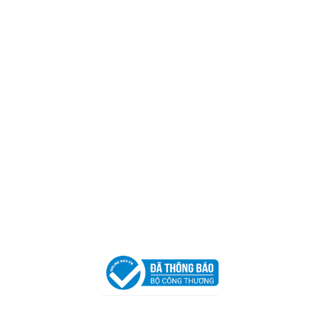
CÔNG TY TNHH CAN CIN VIỆT NAM
Mã số thuế:
0317918046
Địa Chỉ:
606/42 Đường 3 Tháng 2, Phường Diên Hồng,
Thành phố Hồ Chí Minh (P.14 Q10).
Hotline:
0906 51 5537 – 0282 253 5537
Xưởng Sản Xuất:
C30 Thành Thái, Phường 9, Quận 10,
TP.HCM
Email:
congtycancin@gmail.com
Chi nhánh Nha Trang
Địa Chỉ:
86 Đường 23 Tháng 10, Phương Sài, Nha
Trang, Khánh Hòa
Hotline:
0906 51 5537 – 0282 253 5537
Email:
congtycancin@gmail.com
Chi nhánh Hà Nội - Đà Nẵng
VPĐD Tại Hà Nội:
13BT3 Vạn Phúc, Hà Đông, Hà Nội
VPĐD Tại Đà Nẵng :
Số 403 Nguyễn Hữu Thọ, Phường
Khuê Trung, Quận Cẩm Lệ, TP. Đà Nẵng