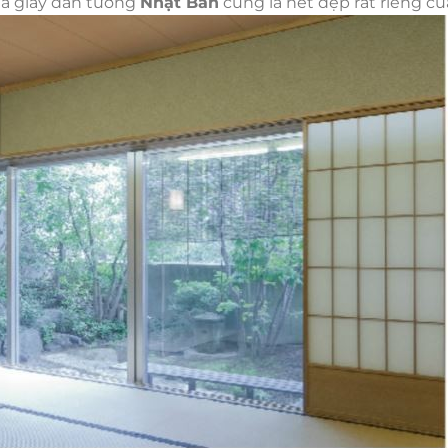
ủa giấy dán tường
Nhật Bản
cũng là nét đẹp rất riêng c