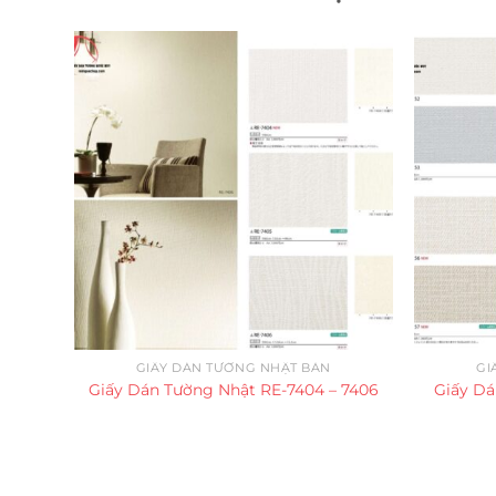
GIẤY DÁN TƯỜNG NHẬT BẢN
GI
Giấy Dán Tường Nhật RE-7404 – 7406
Giấy Dá
Trụ sở chính