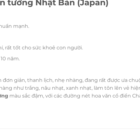
dán tường Nhật Bản (Japan)
khuẩn mạnh.
 rất tốt cho sức khoẻ con người.
 10 năm.
ơn giản, thanh lịch, nhẹ nhàng, đang rất được ưa chu
ng như trắng, nâu nhạt, xanh nhạt, làm tôn lên vẻ hiện 
ờng
màu sắc đậm, với các đường nét hoa văn cổ điển C