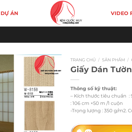
DỰ ÁN
VIDEO 
TRANG CHỦ
/
SẢN PHẨM
/
Giấy Dán Tườn
Thông số kỹ thuật:
– Kích thước tiêu chuẩn :
: 106 cm ×50 m /1 cuộn
-Trọng lượng : 350 g/m2. 