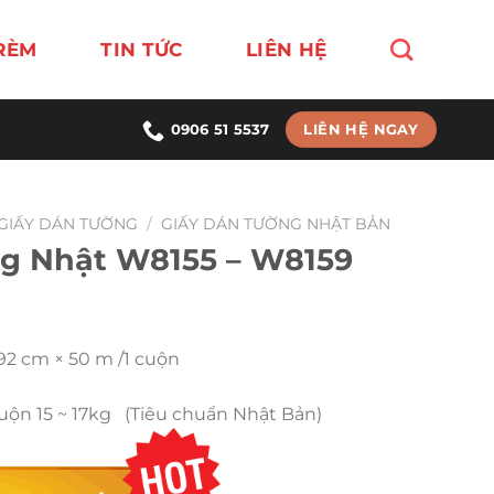
RÈM
TIN TỨC
LIÊN HỆ
LIÊN HỆ NGAY
0906 51 5537
GIẤY DÁN TƯỜNG
/
GIẤY DÁN TƯỜNG NHẬT BẢN
g Nhật W8155 – W8159
 92 cm × 50 m /1 cuộn
Cuộn 15 ~ 17kg (Tiêu chuẩn Nhật Bản)