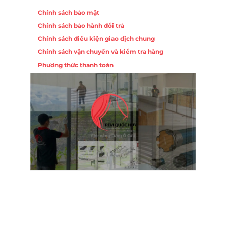
Chính sách bảo mật
Chính sách bảo hành đổi trả
ồng,
Chính sách điều kiện giao dịch chung
Chính sách vận chuyển và kiểm tra hàng
 10,
Phương thức thanh toán
Nội
ường