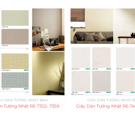
ẤY DÁN TƯỜNG NHẬT BẢN
GIẤY DÁN TƯỜNG NHẬT 
n Tường Nhật RE-7352- 7359
Giấy Dán Tường Nhật RE-7
Chính sách