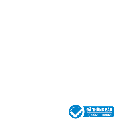
CÔNG TY TNHH CAN CIN VIỆT NAM
Mã số thuế:
0317918046
Địa Chỉ:
606/42 Đường 3 Tháng 2, Phường Diên H
Thành phố Hồ Chí Minh (P.14 Q10).
Hotline:
0906 51 5537 – 0282 253 5537
Xưởng Sản Xuất:
C30 Thành Thái, Phường 9, Quận
TP.HCM
Email:
congtycancin@gmail.com
Chi nhánh Nha Trang
Địa Chỉ:
86 Đường 23 Tháng 10, Phương Sài, Nha
Trang, Khánh Hòa
Hotline:
0906 51 5537 – 0282 253 5537
Email:
congtycancin@gmail.com
Chi nhánh Hà Nội - Đà Nẵng
VPĐD Tại Hà Nội:
13BT3 Vạn Phúc, Hà Đông, Hà 
VPĐD Tại Đà Nẵng :
Số 403 Nguyễn Hữu Thọ, Ph
Khuê Trung, Quận Cẩm Lệ, TP. Đà Nẵng