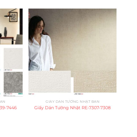
BẢN
GIẤY DÁN TƯỜNG NHẬT BẢN
439-7446
Giấy Dán Tường Nhật RE-7307-7308
Giấ