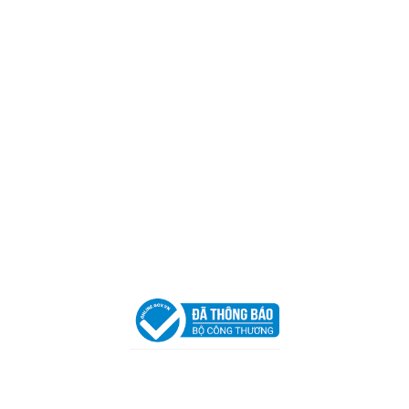
Mã số thuế:
0317918046
Địa Chỉ:
606/42 Đường 3 Tháng 2, Phường Diên Hồng,
Thành phố Hồ Chí Minh (P.14 Q10).
Hotline:
0906 51 5537 – 0282 253 5537
Xưởng Sản Xuất:
C30 Thành Thái, Phường 9, Quận 10,
TP.HCM
Email:
congtycancin@gmail.com
Chi nhánh Nha Trang
Địa Chỉ:
86 Đường 23 Tháng 10, Phương Sài, Nha
Trang, Khánh Hòa
Hotline:
0906 51 5537 – 0282 253 5537
Email:
congtycancin@gmail.com
Chi nhánh Hà Nội - Đà Nẵng
VPĐD Tại Hà Nội:
13BT3 Vạn Phúc, Hà Đông, Hà Nội
VPĐD Tại Đà Nẵng :
Số 403 Nguyễn Hữu Thọ, Phường
Khuê Trung, Quận Cẩm Lệ, TP. Đà Nẵng
Chính sách