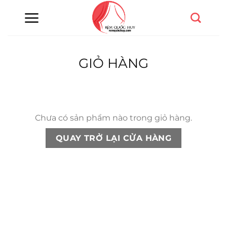
Chuyển
đến
nội
dung
GIỎ HÀNG
Chưa có sản phẩm nào trong giỏ hàng.
QUAY TRỞ LẠI CỬA HÀNG
Trụ sở chính
CÔNG TY TNHH CAN CIN VIỆT NAM