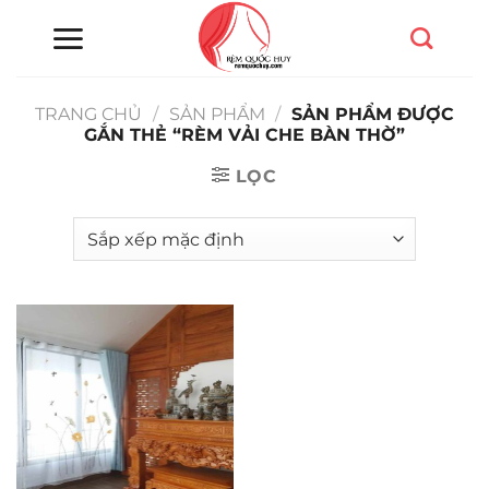
Chuyển
đến
nội
dung
TRANG CHỦ
/
SẢN PHẨM
/
SẢN PHẨM ĐƯỢC
GẮN THẺ “RÈM VẢI CHE BÀN THỜ”
LỌC