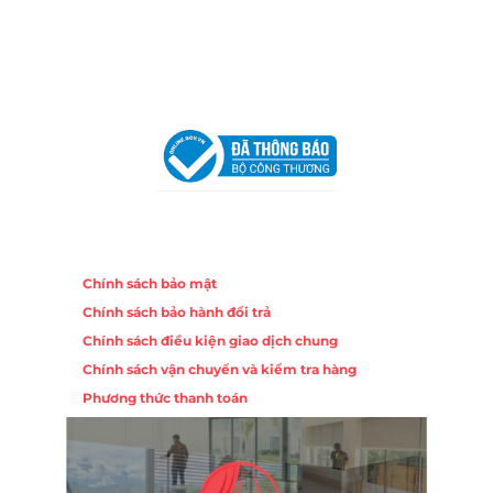
Email:
congtycancin@gmail.com
Chi nhánh Hà Nội - Đà Nẵng
VPĐD Tại Hà Nội:
13BT3 Vạn Phúc, Hà Đông, Hà Nội
VPĐD Tại Đà Nẵng :
Số 403 Nguyễn Hữu Thọ, Phường
Khuê Trung, Quận Cẩm Lệ, TP. Đà Nẵng
Chính sách
Chính sách bảo mật
Chính sách bảo hành đổi trả
Chính sách điều kiện giao dịch chung
Chính sách vận chuyển và kiểm tra hàng
Phương thức thanh toán