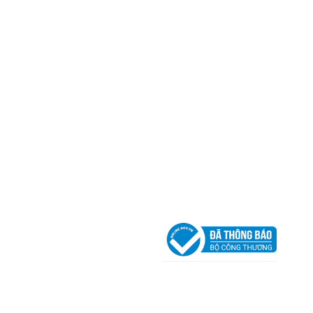
Địa Chỉ:
606/42 Đường 3 Tháng 2, Phường Diên H
Thành phố Hồ Chí Minh (P.14 Q10).
Hotline:
0906 51 5537 – 0282 253 5537
Xưởng Sản Xuất:
C30 Thành Thái, Phường 9, Quận
TP.HCM
Email:
congtycancin@gmail.com
Chi nhánh Nha Trang
Địa Chỉ:
86 Đường 23 Tháng 10, Phương Sài, Nha
Trang, Khánh Hòa
Hotline:
0906 51 5537 – 0282 253 5537
Email:
congtycancin@gmail.com
Chi nhánh Hà Nội - Đà Nẵng
VPĐD Tại Hà Nội:
13BT3 Vạn Phúc, Hà Đông, Hà 
VPĐD Tại Đà Nẵng :
Số 403 Nguyễn Hữu Thọ, Ph
Khuê Trung, Quận Cẩm Lệ, TP. Đà Nẵng