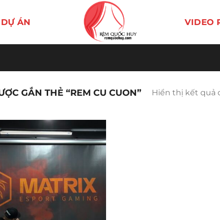
DỰ ÁN
VIDEO 
ỢC GẮN THẺ “REM CU CUON”
Hiển thị kết quả