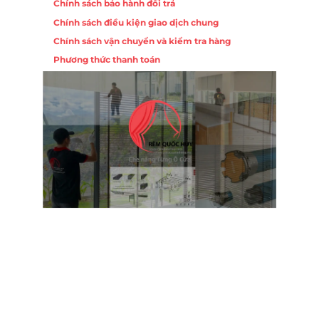
Chính sách bảo hành đổi trả
ồng,
Chính sách điều kiện giao dịch chung
Chính sách vận chuyển và kiểm tra hàng
 10,
Phương thức thanh toán
Nội
ường
Trụ 
Hồng
Hotl