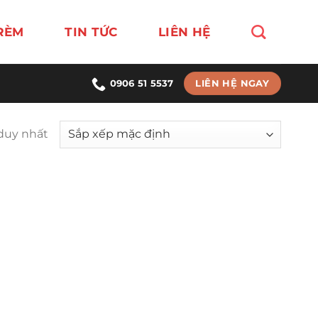
RÈM
TIN TỨC
LIÊN HỆ
LIÊN HỆ NGAY
0906 51 5537
 duy nhất