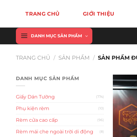
Chuyển
đến
TRANG CHỦ
GIỚI THIỆU
nội
dung
DANH MỤC SẢN PHẨM
TRANG CHỦ
/
SẢN PHẨM
/
SẢN PHẨM ĐƯ
DANH MỤC SẢN PHẨM
Giấy Dán Tường
(774)
Phụ kiện rèm
(10)
Rèm cửa cao cấp
(96)
Rèm mái che ngoài trời di động
(8)