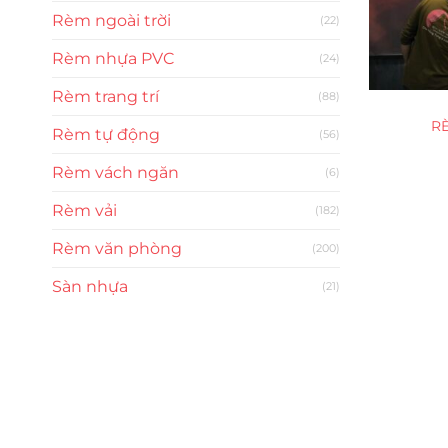
Rèm ngoài trời
(22)
Rèm nhựa PVC
(24)
Rèm trang trí
(88)
R
Rèm tự động
(56)
Rèm vách ngăn
(6)
Rèm vải
(182)
Rèm văn phòng
(200)
Sàn nhựa
(21)
Trụ sở chính
CÔNG TY TNHH CAN CIN VIỆT NAM
Mã số thuế:
0317918046