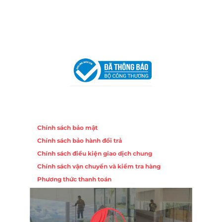
Email:
congtycancin@gmail.com
Chi nhánh Hà Nội - Đà Nẵng
VPĐD Tại Hà Nội:
13BT3 Vạn Phúc, Hà Đông, Hà Nội
VPĐD Tại Đà Nẵng :
Số 403 Nguyễn Hữu Thọ, Phường
Khuê Trung, Quận Cẩm Lệ, TP. Đà Nẵng
Chính sách
Chính sách bảo mật
Chính sách bảo hành đổi trả
Chính sách điều kiện giao dịch chung
Chính sách vận chuyển và kiểm tra hàng
Phương thức thanh toán