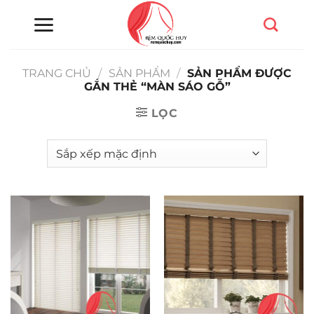
Chuyển
đến
nội
dung
TRANG CHỦ
/
SẢN PHẨM
/
SẢN PHẨM ĐƯỢC
GẮN THẺ “MÀN SÁO GỖ”
LỌC