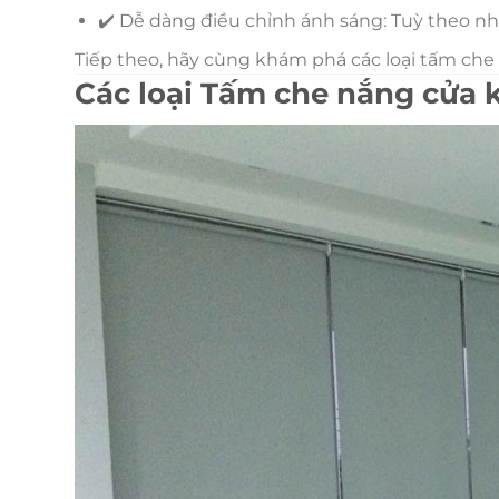
✔️ Dễ dàng điều chỉnh ánh sáng: Tuỳ theo nh
Tiếp theo, hãy cùng khám phá các loại tấm che
Các loại Tấm che nắng cửa 