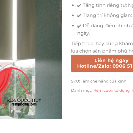
✔️ Tăng tính riêng tư: 
✔️ Trang trí không gia
✔️ Dễ dàng điều chỉnh 
ngày.
Tiếp theo, hãy cùng khám 
lựa chọn sản phẩm phù hợ
Liên hệ ngay
Hotline/Zalo: 0906 51
SKU:
Tấm che nắng cửa kính
Danh mục:
Rèm cuốn tự động
,