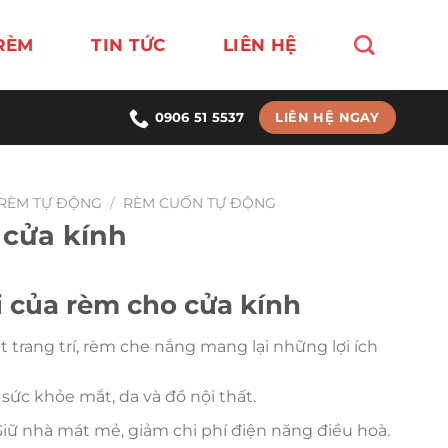
RÈM
TIN TỨC
LIÊN HỆ
LIÊN HỆ NGAY
0906 51 5537
RÈM TỰ ĐỘNG
/
RÈM CUỐN TỰ ĐỘNG
cửa kính
ội của rèm cho cửa kính
t trang trí, rèm che nắng mang lại những lợi ích
 sức khỏe mắt, da và đồ nội thất.
Giữ nhà mát mẻ, giảm chi phí điện năng điều hoà.