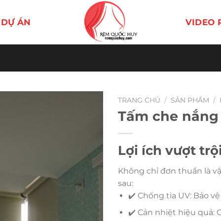
DỰ ÁN
VIDEO 
TRANG CHỦ
/
SẢN PHẨM
/
Tấm che nắng 
Lợi ích vượt tr
Không chỉ đơn thuần là vậ
sau:
✔️ Chống tia UV: Bảo vệ
✔️ Cản nhiệt hiệu quả: 