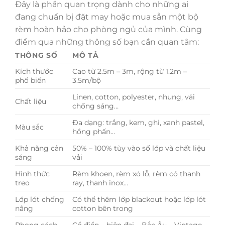
Đây là phần quan trọng dành cho những ai
đang chuẩn bị đặt may hoặc mua sẵn một bộ
rèm hoàn hảo cho phòng ngủ của mình. Cùng
điểm qua những thông số bạn cần quan tâm:
THÔNG SỐ
MÔ TẢ
Kích thước
Cao từ 2.5m – 3m, rộng từ 1.2m –
phổ biến
3.5m/bộ
Linen, cotton, polyester, nhung, vải
Chất liệu
chống sáng…
Đa dạng: trắng, kem, ghi, xanh pastel,
Màu sắc
hồng phấn…
Khả năng cản
50% – 100% tùy vào số lớp và chất liệu
sáng
vải
Hình thức
Rèm khoen, rèm xỏ lỗ, rèm có thanh
treo
ray, thanh inox…
Lớp lót chống
Có thể thêm lớp blackout hoặc lớp lót
nắng
cotton bên trong
Phong cách
Cổ điển – hiện đại – Bắc Âu – Vintage –