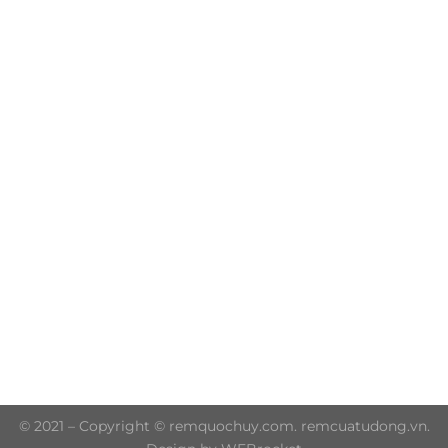
Trụ sở chính: 606/42 Đường 3 Tháng 2, Phường Diên
Hồng, Thành phố Hồ Chí Minh (P.14 Q10)
Hotline: 0906 51 5537 – 0282 253 5537
© 2021 – Copyright © remquochuy.com. remcuatudong.vn.