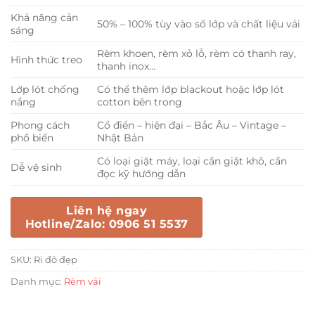
Khả năng cản
50% – 100% tùy vào số lớp và chất liệu vải
sáng
Rèm khoen, rèm xỏ lỗ, rèm có thanh ray,
Hình thức treo
thanh inox…
Lớp lót chống
Có thể thêm lớp blackout hoặc lớp lót
nắng
cotton bên trong
Phong cách
Cổ điển – hiện đại – Bắc Âu – Vintage –
phổ biến
Nhật Bản
Có loại giặt máy, loại cần giặt khô, cần
Dễ vệ sinh
đọc kỹ hướng dẫn
Liên hệ ngay
Hotline/Zalo: 0906 51 5537
SKU:
Ri đô đẹp
Danh mục:
Rèm vải