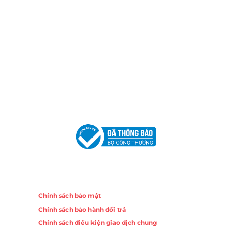
Xưởng Sản Xuất:
C30 Thành Thái, Phường 9, Quận 10,
TP.HCM
Email:
congtycancin@gmail.com
Chi nhánh Nha Trang
Địa Chỉ:
86 Đường 23 Tháng 10, Phương Sài, Nha
Trang, Khánh Hòa
Hotline:
0906 51 5537 – 0282 253 5537
Email:
congtycancin@gmail.com
Chi nhánh Hà Nội - Đà Nẵng
VPĐD Tại Hà Nội:
13BT3 Vạn Phúc, Hà Đông, Hà Nội
VPĐD Tại Đà Nẵng :
Số 403 Nguyễn Hữu Thọ, Phường
Khuê Trung, Quận Cẩm Lệ, TP. Đà Nẵng
Chính sách
Chính sách bảo mật
Chính sách bảo hành đổi trả
Chính sách điều kiện giao dịch chung