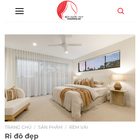
Chuyển
đến
nội
dung
TRANG CHỦ
/
SẢN PHẨM
/
RÈM VẢI
Ri đô đẹp