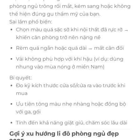
phòng ngủ trông rối mắt, kém sang hoặc không
thể hiện đúng gu thẩm mỹ của bạn.
Sai lầm phổ biến:
Chọn màu quá sặc sỡ khi nội thất đã rực rỡ →
khiến căn phòng trở nên nặng nề
Rèm quá ngắn hoặc quá dài → mất cân đối
Vải không phù hợp với khí hậu (ví dụ: dùng
nhung vào mùa nóng ở miền Nam)
Bí quyết:
Đo kỹ kích thước cửa sổ/cửa ra vào trước khi
mua
Ưu tiên tông màu nhẹ nhàng hoặc đồng bộ
với ga, gối
Tính đến khả năng giặt giũ, chăm sóc lâu dài
Gợi ý xu hướng li đô phòng ngủ đẹp