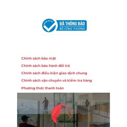
VPĐD Tại Hà Nội:
13BT3 Vạn Phúc, Hà Đông, Hà Nội
VPĐD Tại Đà Nẵng :
Số 403 Nguyễn Hữu Thọ, Phường
Khuê Trung, Quận Cẩm Lệ, TP. Đà Nẵng
Chính sách
Chính sách bảo mật
Chính sách bảo hành đổi trả
Chính sách điều kiện giao dịch chung
Chính sách vận chuyển và kiểm tra hàng
Phương thức thanh toán