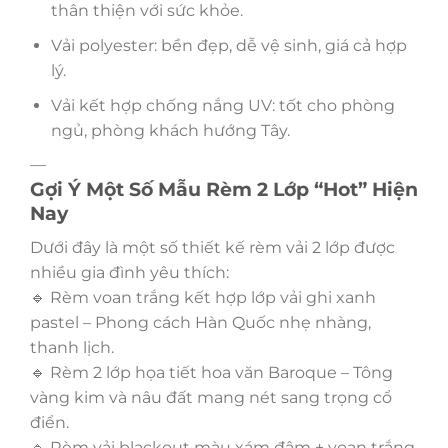
thân thiện với sức khỏe.
Vải polyester: bền đẹp, dễ vệ sinh, giá cả hợp
lý.
Vải kết hợp chống nắng UV: tốt cho phòng
ngủ, phòng khách hướng Tây.
—
Gợi Ý Một Số Mẫu Rèm 2 Lớp “Hot” Hiện
Nay
Dưới đây là một số thiết kế rèm vải 2 lớp được
nhiều gia đình yêu thích:
🔹 Rèm voan trắng kết hợp lớp vải ghi xanh
pastel – Phong cách Hàn Quốc nhẹ nhàng,
thanh lịch.
🔹 Rèm 2 lớp họa tiết hoa văn Baroque – Tông
vàng kim và nâu đất mang nét sang trọng cổ
điển.
🔹 Rèm vải blackout màu xám đậm + voan trắng