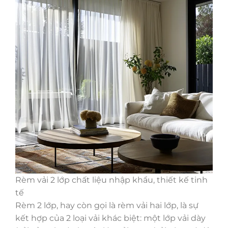
Rèm vải 2 lớp chất liệu nhập khẩu, thiết kế tinh
tế
Rèm 2 lớp, hay còn gọi là rèm vải hai lớp, là sự
kết hợp của 2 loại vải khác biệt: một lớp vải dày