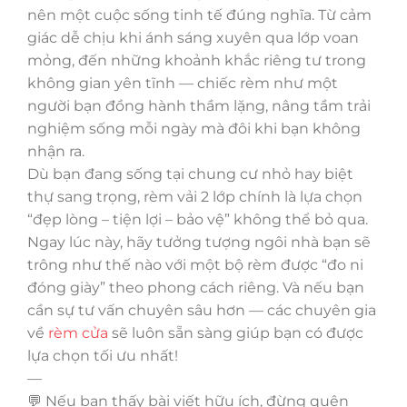
nên một cuộc sống tinh tế đúng nghĩa. Từ cảm
giác dễ chịu khi ánh sáng xuyên qua lớp voan
mỏng, đến những khoảnh khắc riêng tư trong
không gian yên tĩnh — chiếc rèm như một
người bạn đồng hành thầm lặng, nâng tầm trải
nghiệm sống mỗi ngày mà đôi khi bạn không
nhận ra.
Dù bạn đang sống tại chung cư nhỏ hay biệt
thự sang trọng, rèm vải 2 lớp chính là lựa chọn
“đẹp lòng – tiện lợi – bảo vệ” không thể bỏ qua.
Ngay lúc này, hãy tưởng tượng ngôi nhà bạn sẽ
trông như thế nào với một bộ rèm được “đo ni
đóng giày” theo phong cách riêng. Và nếu bạn
cần sự tư vấn chuyên sâu hơn — các chuyên gia
về
rèm cửa
sẽ luôn sẵn sàng giúp bạn có được
lựa chọn tối ưu nhất!
—
💬 Nếu bạn thấy bài viết hữu ích, đừng quên