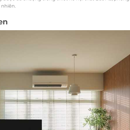
 nhiên.
en