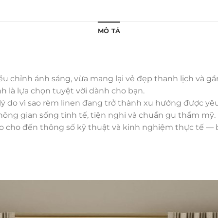
MÔ TẢ
u chỉnh ánh sáng, vừa mang lại vẻ đẹp thanh lịch và gầ
ính là lựa chọn tuyệt vời dành cho bạn.
ý do vì sao rèm linen đang trở thành xu hướng được yêu t
hông gian sống tinh tế, tiện nghi và chuẩn gu thẩm mỹ.
ạo cho đến thông số kỹ thuật và kinh nghiệm thực tế — b