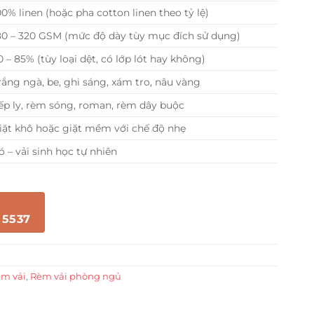
00% linen (hoặc pha cotton linen theo tỷ lệ)
80 – 320 GSM (mức độ dày tùy mục đích sử dụng)
0 – 85% (tùy loại dệt, có lớp lót hay không)
rắng ngà, be, ghi sáng, xám tro, nâu vàng
ếp ly, rèm sóng, roman, rèm dây buộc
iặt khô hoặc giặt mềm với chế độ nhẹ
ó – vải sinh học tự nhiên
 5537
m vải
,
Rèm vải phòng ngủ