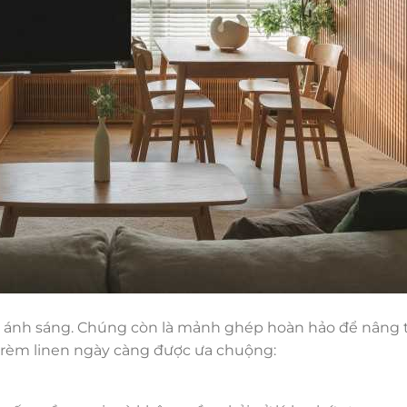
ắn ánh sáng. Chúng còn là mảnh ghép hoàn hảo để nâng
n rèm linen ngày càng được ưa chuộng: