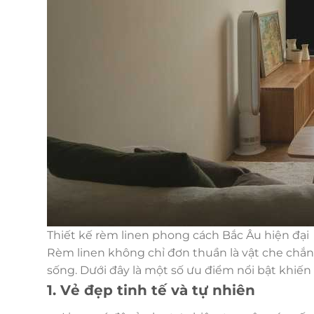
Thiết kế rèm linen phong cách Bắc Âu hiện đại
Rèm linen không chỉ đơn thuần là vật che ch
sống. Dưới đây là một số ưu điểm nổi bật khiế
1. Vẻ đẹp tinh tế và tự nhiên