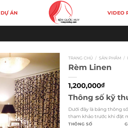
DỰ ÁN
VIDEO 
TRANG CHỦ
/
SẢN PHẨM
/
Rèm Linen
1,200,000
₫
Thông số kỹ th
Dưới đây là bảng thông số
tham khảo trước khi đặt 
THÔNG SỐ
G