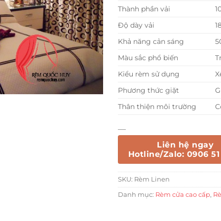
Thành phần vải
1
Độ dày vải
1
Khả năng cản sáng
5
Màu sắc phổ biến
T
Kiểu rèm sử dụng
X
Phương thức giặt
G
Thân thiện môi trường
C
—
Liên hệ ngay
Hotline/Zalo: 0906 51
SKU:
Rèm Linen
Danh mục:
Rèm cửa cao cấp
,
Rè