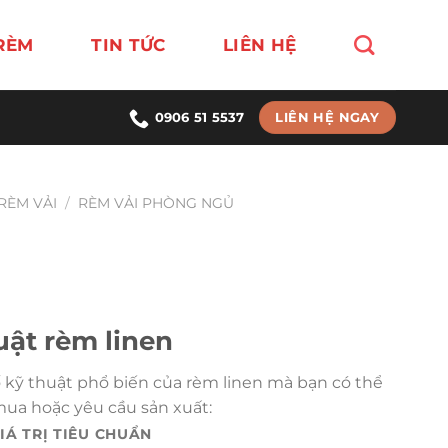
RÈM
TIN TỨC
LIÊN HỆ
LIÊN HỆ NGAY
0906 51 5537
RÈM VẢI
/
RÈM VẢI PHÒNG NGỦ
uật rèm linen
 kỹ thuật phổ biến của rèm linen mà bạn có thể
mua hoặc yêu cầu sản xuất:
IÁ TRỊ TIÊU CHUẨN