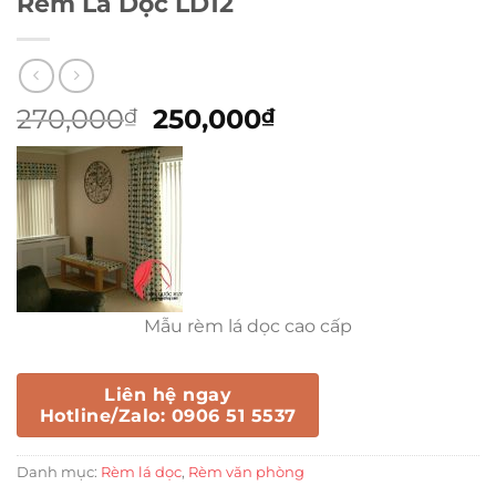
Rèm Lá Dọc LD12
Giá
Giá
270,000
250,000
₫
₫
gốc
hiện
là:
tại
270,000₫.
là:
250,000₫.
Mẫu rèm lá dọc cao cấp
Liên hệ ngay
Hotline/Zalo: 0906 51 5537
Danh mục:
Rèm lá dọc
,
Rèm văn phòng