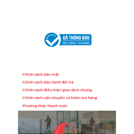
Email:
congtycancin@gmail.com
Chi nhánh Hà Nội - Đà Nẵng
VPĐD Tại Hà Nội:
13BT3 Vạn Phúc, Hà Đông, Hà Nội
VPĐD Tại Đà Nẵng :
Số 403 Nguyễn Hữu Thọ, Phường
Khuê Trung, Quận Cẩm Lệ, TP. Đà Nẵng
Chính sách
Chính sách bảo mật
Chính sách bảo hành đổi trả
Chính sách điều kiện giao dịch chung
Chính sách vận chuyển và kiểm tra hàng
Phương thức thanh toán