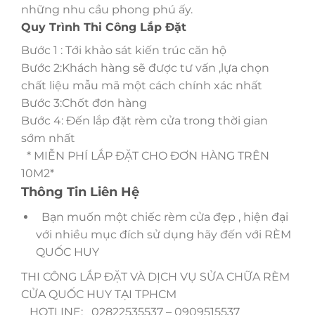
những nhu cầu phong phú ấy.
Quy Trình Thi Công Lắp Đặt
Bước 1 : Tới khảo sát kiến trúc căn hộ
Bước 2:Khách hàng sẽ được tư vấn ,lựa chọn
chất liệu mẫu mã một cách chính xác nhất
Bước 3:Chốt đơn hàng
Bước 4: Đến lắp đặt rèm cửa trong thời gian
sớm nhất
* MIỄN PHÍ LẮP ĐẶT CHO ĐƠN HÀNG TRÊN
10M2*
Thông Tin Liên Hệ
Bạn muốn một chiếc rèm cửa đẹp , hiện đại
với nhiều mục đích sử dụng hãy đến với RÈM
QUỐC HUY
THI CÔNG LẮP ĐẶT VÀ DỊCH VỤ SỬA CHỮA RÈM
CỬA QUỐC HUY TẠI TPHCM
HOTLINE: 02822535537 – 0909515537