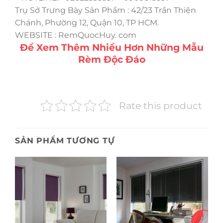
Trụ Sở Trưng Bày Sản Phẩm : 42/23 Trần Thiện
Chánh, Phường 12, Quận 10, TP HCM.
WEBSITE : RemQuocHuy. com
Để Xem Thêm Nhiều Hơn Những Mẫu
Rèm Độc Đáo
Rate this product
SẢN PHẨM TƯƠNG TỰ