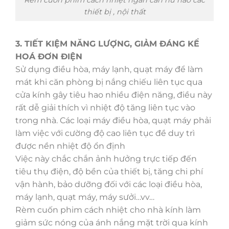
Rèm cuốn phim cách nhiệt ngăn cản hư hao các
thiết bị , nội thất
3. TIẾT KIỆM NĂNG LƯỢNG, GIẢM ĐÁNG KỂ
HOÁ ĐƠN ĐIỆN
Sử dụng điều hòa, máy lạnh, quạt máy để làm
mát khi căn phòng bị nắng chiếu liên tục qua
cửa kính gây tiêu hao nhiều điện năng, điều này
rất dễ giải thích vì nhiệt độ tăng liên tục vào
trong nhà. Các loại máy điều hòa, quạt máy phải
làm việc với cường độ cao liên tục đề duy trì
được nền nhiệt độ ổn định
Việc này chắc chắn ảnh hưởng trực tiếp đến
tiêu thụ điện, độ bền của thiết bị, tăng chi phí
vận hành, bảo dưỡng đối với các loại điều hòa,
máy lạnh, quạt máy, máy sưởi…vv…
Rèm cuốn phim cách nhiệt cho nhà kính làm
giảm sức nóng của ánh nắng mặt trời qua kính