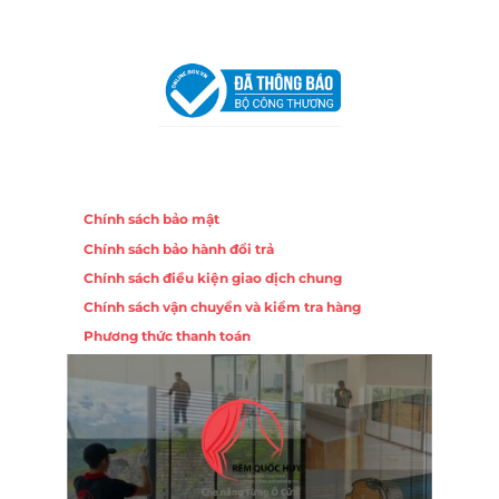
VPĐD Tại Hà Nội:
13BT3 Vạn Phúc, Hà Đông, Hà Nội
VPĐD Tại Đà Nẵng :
Số 403 Nguyễn Hữu Thọ, Phường
Khuê Trung, Quận Cẩm Lệ, TP. Đà Nẵng
Chính sách
Chính sách bảo mật
Chính sách bảo hành đổi trả
Chính sách điều kiện giao dịch chung
Chính sách vận chuyển và kiểm tra hàng
Phương thức thanh toán