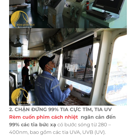
2. CHẶN ĐỨNG 99% TIA CỰC TÍM, TIA UV
Rèm cuốn phim cách nhiệt
ngăn cản đến
99% các tia bức xạ
có bước sóng từ 280 –
400nm, bao gồm các tia UVA, UVB (UV).