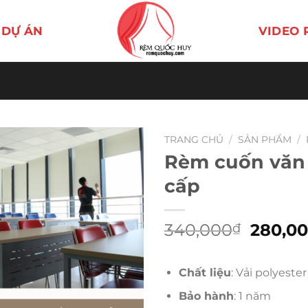
DỰ ÁN
VIDEO 
TRANG CHỦ
/
SẢN PHẨM
/
Rèm cuốn văn
cấp
Giá
340,000
280,0
₫
gốc
là:
Chất liệu
: Vải polyester
340,00
Bảo hành
: 1 năm