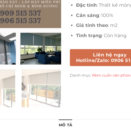
Đặc tính
: Thiết kế mỏn
Cản sáng
: 100%
Giá tính theo
: m2
Tình trạng
: Còn hàng
Liên hệ ngay
Hotline/Zalo: 0906 51
Danh mục:
Rèm cuốn văn phò
MÔ TẢ