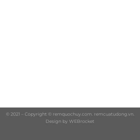
Trụ sở chính: 606/42 Đường 3 Tháng 2, Phường Diên
Hồng, Thành phố Hồ Chí Minh (P.14 Q10)
Hotline: 0906 51 5537 – 0282 253 5537
© 2021 – Copyright © remquochuy.com. remcuatudong.vn.
Design by WEBrocket