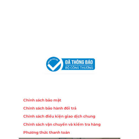
Địa Chỉ:
86 Đường 23 Tháng 10, Phương Sài, Nha
Trang, Khánh Hòa
Hotline:
0906 51 5537 – 0282 253 5537
Email:
congtycancin@gmail.com
Chi nhánh Hà Nội - Đà Nẵng
VPĐD Tại Hà Nội:
13BT3 Vạn Phúc, Hà Đông, Hà Nội
VPĐD Tại Đà Nẵng :
Số 403 Nguyễn Hữu Thọ, Phường
Khuê Trung, Quận Cẩm Lệ, TP. Đà Nẵng
Chính sách
Chính sách bảo mật
Chính sách bảo hành đổi trả
Chính sách điều kiện giao dịch chung
Chính sách vận chuyển và kiểm tra hàng
Phương thức thanh toán