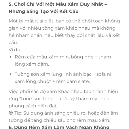
5. Chơi Chỉ Với Một Màu Xám Duy Nhất –
Nhưng Sáng Tạo Với Kết Cấu
Một bí mật ít ai biết: bạn có thể phối toàn không
gian với nhiều tông xám khác nhau mà không
hề nhàm chán, nếu biết thay đổi chất liệu và kết
cấu.
Ví dụ:
Rèm cửa màu xám mịn, bóng nhẹ + thảm
lông xám đậm.
Tường sơn xám lung linh ánh bạc + sofa nỉ
xám lông chuột + rèm xám slate.
Việc phối sắc độ xám khác nhau tạo thành hiệu
ứng “tone-sur-tone” – cực kỳ thẩm mỹ theo
phong cách hiện đại.
🎯 Tip: Sử dụng ánh sáng chiếu rọi hoặc đèn âm
tường để tăng chiều sâu cho rèm màu xám.
6. Dùng Rèm Xám Làm Vách Ngăn Không