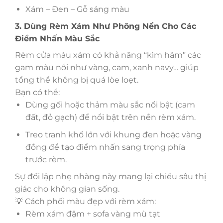
Xám – Đen – Gỗ sáng màu
3. Dùng Rèm Xám Như Phông Nền Cho Các
Điểm Nhấn Màu Sắc
Rèm cửa màu xám có khả năng “kìm hãm” các
gam màu nổi như vàng, cam, xanh navy… giúp
tổng thể không bị quá lòe loẹt.
Bạn có thể:
Dùng gối hoặc thảm màu sắc nổi bật (cam
đất, đỏ gạch) để nổi bật trên nền rèm xám.
Treo tranh khổ lớn với khung đen hoặc vàng
đồng để tạo điểm nhấn sang trọng phía
trước rèm.
Sự đối lập nhẹ nhàng này mang lại chiều sâu thị
giác cho không gian sống.
💡 Cách phối màu đẹp với rèm xám:
Rèm xám đậm + sofa vàng mù tạt