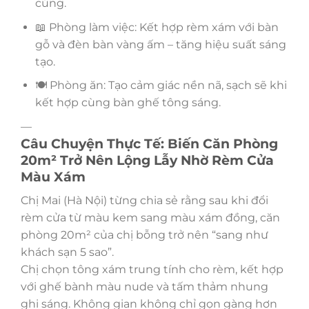
cúng.
📖 Phòng làm việc: Kết hợp rèm xám với bàn
gỗ và đèn bàn vàng ấm – tăng hiệu suất sáng
tạo.
🍽️ Phòng ăn: Tạo cảm giác nền nã, sạch sẽ khi
kết hợp cùng bàn ghế tông sáng.
—
Câu Chuyện Thực Tế: Biến Căn Phòng
20m² Trở Nên Lộng Lẫy Nhờ Rèm Cửa
Màu Xám
Chị Mai (Hà Nội) từng chia sẻ rằng sau khi đổi
rèm cửa từ màu kem sang màu xám đồng, căn
phòng 20m² của chị bỗng trở nên “sang như
khách sạn 5 sao”.
Chị chọn tông xám trung tính cho rèm, kết hợp
với ghế bành màu nude và tấm thảm nhung
ghi sáng. Không gian không chỉ gọn gàng hơn