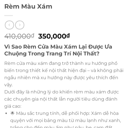
Rèm Màu Xám
Giá
Giá
410,000
350,000
₫
₫
gốc
hiện
Vì Sao Rèm Cửa Màu Xám Lại Được Ưa
là:
tại
Chuộng Trong Trang Trí Nội Thất?
410,000₫.
là:
350,000₫.
Rèm cửa màu xám đang trở thành xu hướng phổ
biến trong thiết kế nội thất hiện đại – và không phải
ngẫu nhiên mà xu hướng này được yêu thích đến
vậy.
Dưới đây là những lý do khiến rèm màu xám được
các chuyên gia nội thất lẫn người tiêu dùng đánh
giá cao:
🌟 Màu sắc trung tính, dễ phối hợp: Xám dễ hòa
quyện với mọi bảng màu từ màu lạnh như xanh,
trắng cho đến màu ấm như nâu, be, cam đất.