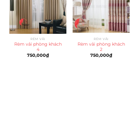
RÈM VẢI
RÈM VẢI
Rèm vải phòng khách
Rèm vải phòng khách
4
2
750,000
₫
750,000
₫
Trụ sở chính
CÔNG TY TNHH CAN CIN VIỆT NAM
Mã số thuế:
0317918046
Địa Chỉ:
606/42 Đường 3 Tháng 2, Phường Diên Hồng,
Thành phố Hồ Chí Minh (P.14 Q10).
Hotline:
0906 51 5537 – 0282 253 5537
Xưởng Sản Xuất:
C30 Thành Thái, Phường 9, Quận 10,
TP.HCM
Email:
congtycancin@gmail.com
Chi nhánh Nha Trang