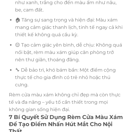
như xanh, trắng cho đến màu ấm như nâu,
be, cam đất.
🏠 Tăng sự sang trọng và hiện đại: Màu xám
mang cảm giác thanh lịch, tinh tế ngay cả khi
thiết kế không quá cầu kỳ.
😌 Tạo cảm giác yên bình, dễ chịu: Không quá
nổi bật, rèm màu xám giúp căn phòng trở
nên thư giãn, thoáng đãng.
🔧 Dễ bảo trì, khó bám bẩn: Một điểm cộng
thực tế cho gia đình có trẻ nhỏ hoặc thú
cưng.
Rèm cửa màu xám không chỉ đẹp mà còn thực
tế và đa năng – yếu tố cần thiết trong mọi
không gian sống hiện đại.
7 Bí Quyết Sử Dụng Rèm Cửa Màu Xám
Để Tạo Điểm Nhấn Hút Mắt Cho Nội
Thất