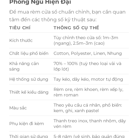
Phòng Ngủ Hiện Đại
Để mua rèm cửa sổ chuẩn chỉnh, bạn cần quan
tâm đến các thông số kỹ thuật sau:
TIÊU CHÍ
THÔNG SỐ CỤ THỂ
Tùy chỉnh theo cửa sổ: 1m–3m
Kích thước
(ngang), 2.5m–3m (cao)
Chất liệu phổ biến
Cotton, Polyester, Linen, Nhung
Khả năng cản
70% – 100% (tuỳ theo loại vải và
sáng
lớp lót)
Hệ thống sử dụng
Tay kéo, dây kéo, motor tự động
Rèm ore, rèm khoen, rèm xếp ly,
Thiết kế kiểu dáng
rèm roman
Theo yêu cầu cá nhân, phổ biến:
Màu sắc
kem, ghi, xanh pastel
Thanh treo inox, thanh nhôm, dây
Phụ kiện đi kèm
vén rèm
Thời gian sử dụng
5–8 năm (vệ sinh, bảo quản đúng