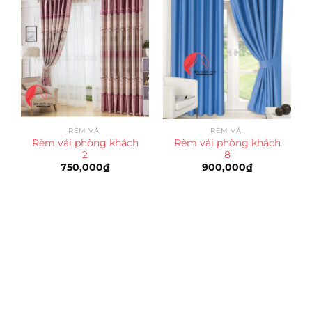
RÈM VẢI
RÈM VẢI
Rèm vải phòng khách
Rèm vải phòng khách
2
8
750,000
₫
900,000
₫
Trụ sở chính
CÔNG TY TNHH CAN CIN VIỆT NAM
Mã số thuế:
0317918046
Địa Chỉ:
606/42 Đường 3 Tháng 2, Phường Diên Hồng,
Thành phố Hồ Chí Minh (P.14 Q10).
Hotline:
0906 51 5537 – 0282 253 5537