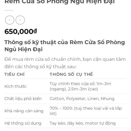
Rèm Cửa Sổ Phòng Ngủ Hiện Đại
650,000
₫
Thông số kỹ thuật của Rèm Cửa Sổ Phòng
Ngủ Hiện Đại
Để mua rèm cửa sổ chuẩn chỉnh, bạn cần quan tâm
đến các thông số kỹ thuật sau:
TIÊU CHÍ
THÔNG SỐ CỤ THỂ
Tùy chỉnh theo cửa sổ: 1m–3m
Kích thước
(ngang), 2.5m–3m (cao)
Chất liệu phổ biến
Cotton, Polyester, Linen, Nhung
70% – 100% (tuỳ theo loại vải và lớp
Khả năng cản sáng
lót)
Hệ thống sử dụng
Tay kéo, dây kéo, motor tự động