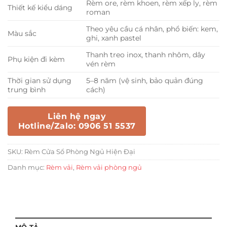
Rèm ore, rèm khoen, rèm xếp ly, rèm
Thiết kế kiểu dáng
roman
Theo yêu cầu cá nhân, phổ biến: kem,
Màu sắc
ghi, xanh pastel
Thanh treo inox, thanh nhôm, dây
Phụ kiện đi kèm
vén rèm
Thời gian sử dụng
5–8 năm (vệ sinh, bảo quản đúng
trung bình
cách)
Liên hệ ngay
Hotline/Zalo: 0906 51 5537
SKU:
Rèm Cửa Sổ Phòng Ngủ Hiện Đại
Danh mục:
Rèm vải
,
Rèm vải phòng ngủ