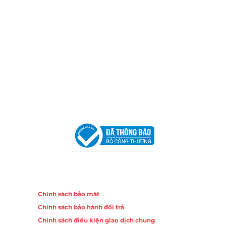
Xưởng Sản Xuất:
C30 Thành Thái, Phường 9, Quận 10,
TP.HCM
Email:
congtycancin@gmail.com
Chi nhánh Nha Trang
Địa Chỉ:
86 Đường 23 Tháng 10, Phương Sài, Nha
Trang, Khánh Hòa
Hotline:
0906 51 5537 – 0282 253 5537
Email:
congtycancin@gmail.com
Chi nhánh Hà Nội - Đà Nẵng
VPĐD Tại Hà Nội:
13BT3 Vạn Phúc, Hà Đông, Hà Nội
VPĐD Tại Đà Nẵng :
Số 403 Nguyễn Hữu Thọ, Phường
Khuê Trung, Quận Cẩm Lệ, TP. Đà Nẵng
Chính sách
Chính sách bảo mật
Chính sách bảo hành đổi trả
Chính sách điều kiện giao dịch chung