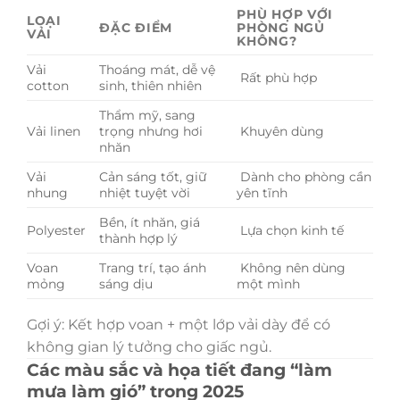
PHÙ HỢP VỚI
LOẠI
ĐẶC ĐIỂM
PHÒNG NGỦ
VẢI
KHÔNG?
Vải
Thoáng mát, dễ vệ
Rất phù hợp
cotton
sinh, thiên nhiên
Thẩm mỹ, sang
Vải linen
trọng nhưng hơi
Khuyên dùng
nhăn
Vải
Cản sáng tốt, giữ
Dành cho phòng cần
nhung
nhiệt tuyệt vời
yên tĩnh
Bền, ít nhăn, giá
Polyester
Lựa chọn kinh tế
thành hợp lý
Voan
Trang trí, tạo ánh
Không nên dùng
mỏng
sáng dịu
một mình
Gợi ý: Kết hợp voan + một lớp vải dày để có
không gian lý tưởng cho giấc ngủ.
Các màu sắc và họa tiết đang “làm
mưa làm gió” trong 2025