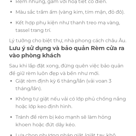
Rèm nhung, gấm với hoạ tiết cổ điển.
Màu sắc trầm ấm (vàng kim, tím mận, đỏ đô).
Kết hợp phụ kiện như thanh treo mạ vàng,
tassel trang trí.
Lý tưởng cho biệt thự, nhà phong cách châu Âu.
Lưu ý sử dụng và bảo quản Rèm cửa ra
vào phòng khách
Sau khi lắp đặt xong, đừng quên việc bảo quản
để giữ rèm luôn đẹp và bền như mới.
Giặt rèm định kỳ 6 tháng/lần (vải voan 3
tháng/lần).
Không tự giặt nếu vải có lớp phủ chống nắng
hoặc lớp keo định hình.
Tránh để rèm bị kéo mạnh sẽ làm hỏng
khoen hoặc đứt dây kéo.
Lựa chọn phương pháp giặt (giặt tay, khô,