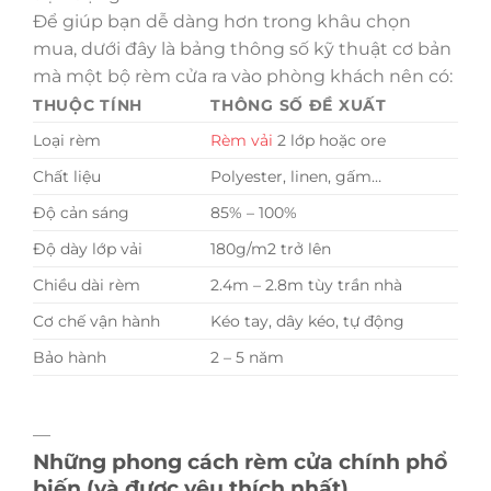
Để giúp bạn dễ dàng hơn trong khâu chọn
mua, dưới đây là bảng thông số kỹ thuật cơ bản
mà một bộ rèm cửa ra vào phòng khách nên có:
THUỘC TÍNH
THÔNG SỐ ĐỀ XUẤT
Loại rèm
Rèm vải
2 lớp hoặc ore
Chất liệu
Polyester, linen, gấm…
Độ cản sáng
85% – 100%
Độ dày lớp vải
180g/m2 trở lên
Chiều dài rèm
2.4m – 2.8m tùy trần nhà
Cơ chế vận hành
Kéo tay, dây kéo, tự động
Bảo hành
2 – 5 năm
—
Những phong cách rèm cửa chính phổ
biến (và được yêu thích nhất)