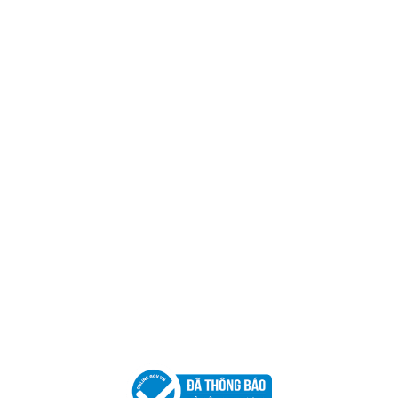
Trụ sở chính
CÔNG TY TNHH CAN CIN VIỆT NAM
Mã số thuế:
0317918046
Địa Chỉ:
606/42 Đường 3 Tháng 2, Phường Diên Hồng,
Thành phố Hồ Chí Minh (P.14 Q10).
Hotline:
0906 51 5537 – 0282 253 5537
Xưởng Sản Xuất:
C30 Thành Thái, Phường 9, Quận 10,
TP.HCM
Email:
congtycancin@gmail.com
Chi nhánh Nha Trang
Địa Chỉ:
86 Đường 23 Tháng 10, Phương Sài, Nha
Trang, Khánh Hòa
Hotline:
0906 51 5537 – 0282 253 5537
Email:
congtycancin@gmail.com
Chi nhánh Hà Nội - Đà Nẵng
VPĐD Tại Hà Nội:
13BT3 Vạn Phúc, Hà Đông, Hà Nội
VPĐD Tại Đà Nẵng :
Số 403 Nguyễn Hữu Thọ, Phường
Khuê Trung, Quận Cẩm Lệ, TP. Đà Nẵng