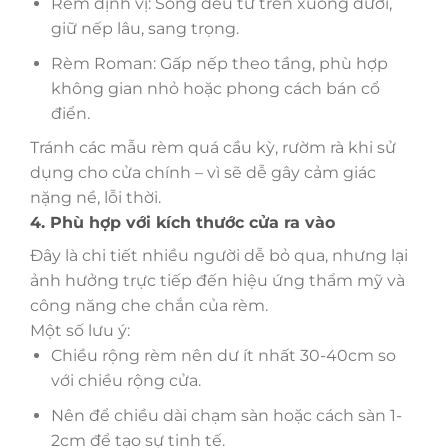
Rèm định vị: Sóng đều từ trên xuống dưới,
giữ nếp lâu, sang trọng.
Rèm Roman: Gấp nếp theo tầng, phù hợp
không gian nhỏ hoặc phong cách bán cổ
điển.
Tránh các mẫu rèm quá cầu kỳ, rườm rà khi sử
dụng cho cửa chính – vì sẽ dễ gây cảm giác
nặng nề, lỗi thời.
4. Phù hợp với kích thước cửa ra vào
Đây là chi tiết nhiều người dễ bỏ qua, nhưng lại
ảnh hưởng trực tiếp đến hiệu ứng thẩm mỹ và
công năng che chắn của rèm.
Một số lưu ý:
Chiều rộng rèm nên dư ít nhất 30-40cm so
với chiều rộng cửa.
Nên để chiều dài chạm sàn hoặc cách sàn 1-
2cm để tạo sự tinh tế.