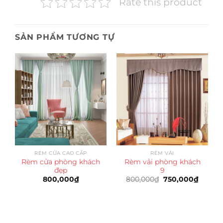
Rate this product
SẢN PHẨM TƯƠNG TỰ
RÈM CỬA CAO CẤP
RÈM VẢI
Rèm cửa phòng khách
Rèm vải phòng khách
đẹp
9
Giá
Giá
800,000
₫
800,000
₫
750,000
₫
gốc
hiện
là:
tại
800,000₫.
là:
750,00
Trụ sở chính