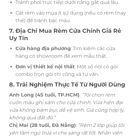
Tránh phơi trực tiếp dưới nắng gắt quá lâu.
Cất rèm vào mùa ít sử dụng (nếu có rèm thay
thế) để tránh bạc màu.
7. Địa Chỉ Mua Rèm Cửa Chính Giá Rẻ
Uy Tín
Cửa hàng địa phương
: Tìm kiếm các cửa
hàng có showroom để xem mẫu thật.
Đơn vị thiết kế nội thất
: Một số nơi có gói
combo trọn gói thi công và tư vấn.
8. Trải Nghiệm Thực Tế Từ Người Dùng
Anh Long (45 tuổi, TP.HCM)
:
“Tôi chọn rèm
cuốn màu ghi xám cho cửa chính. Vừa hiện đại
vừa không bám bụi, dễ vệ sinh. Giá cũng hợp lý,
không quá đắt đỏ.”
Chị Mai (28 tuổi, Đà Nẵng)
:
“Rèm 2 lớp giúp tôi
yên tâm ngủ trưa vì che sáng rất tốt. Nhân viên