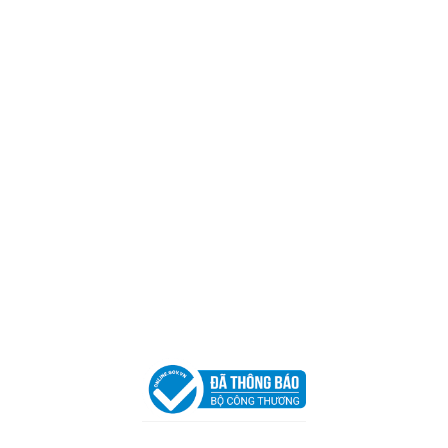
CÔNG TY TNHH CAN CIN VIỆT NAM
Mã số thuế:
0317918046
Địa Chỉ:
606/42 Đường 3 Tháng 2, Phường Diên Hồng,
Thành phố Hồ Chí Minh (P.14 Q10).
Hotline:
0906 51 5537 – 0282 253 5537
Xưởng Sản Xuất:
C30 Thành Thái, Phường 9, Quận 10,
TP.HCM
Email:
congtycancin@gmail.com
Chi nhánh Nha Trang
Địa Chỉ:
86 Đường 23 Tháng 10, Phương Sài, Nha
Trang, Khánh Hòa
Hotline:
0906 51 5537 – 0282 253 5537
Email:
congtycancin@gmail.com
Chi nhánh Hà Nội - Đà Nẵng
VPĐD Tại Hà Nội:
13BT3 Vạn Phúc, Hà Đông, Hà Nội
VPĐD Tại Đà Nẵng :
Số 403 Nguyễn Hữu Thọ, Phường
Khuê Trung, Quận Cẩm Lệ, TP. Đà Nẵng