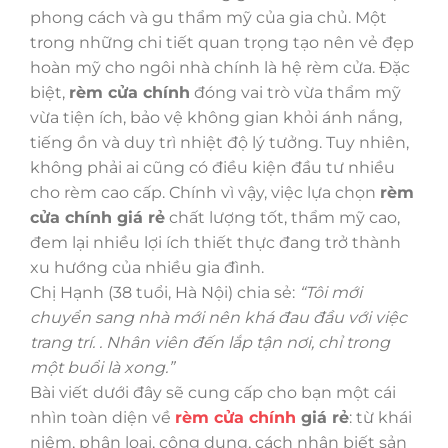
phong cách và gu thẩm mỹ của gia chủ. Một
trong những chi tiết quan trọng tạo nên vẻ đẹp
hoàn mỹ cho ngôi nhà chính là hệ rèm cửa. Đặc
biệt,
rèm cửa chính
đóng vai trò vừa thẩm mỹ
vừa tiện ích, bảo vệ không gian khỏi ánh nắng,
tiếng ồn và duy trì nhiệt độ lý tưởng. Tuy nhiên,
không phải ai cũng có điều kiện đầu tư nhiều
cho rèm cao cấp. Chính vì vậy, việc lựa chọn
rèm
cửa chính giá rẻ
chất lượng tốt, thẩm mỹ cao,
đem lại nhiều lợi ích thiết thực đang trở thành
xu hướng của nhiều gia đình.
Chị Hạnh (38 tuổi, Hà Nội) chia sẻ:
“Tôi mới
chuyển sang nhà mới nên khá đau đầu với việc
trang trí. . Nhân viên đến lắp tận nơi, chỉ trong
một buổi là xong.”
Bài viết dưới đây sẽ cung cấp cho bạn một cái
nhìn toàn diện về
rèm cửa chính
giá rẻ
: từ khái
niệm, phân loại, công dụng, cách nhận biết sản