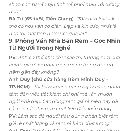
shop còn tư vấn tận tình về phối màu với tường
nhà.”
Bà Tư (65 tuổi, Tiền Giang)
:
“Tôi chọn loại vải
thô có hoa văn cổ điển. Đẹp và kín đáo, nhất là
nhà tôi mặt tiền nhiều xe qua lại.”
9. Phỏng Vấn Nhà Bán Rèm – Góc Nhìn
Từ Người Trong Nghề
PV
:
Anh có thể chia sẻ vì sao thị trường rèm cửa
chính giá rẻ lại phát triển mạnh trong những
năm gần đây không?
Anh Duy (chủ cửa hàng Rèm Minh Duy –
TP.HCM)
:
“Tôi thấy khách hàng ngày càng quan
tâm đến việc tiết kiệm chi phí mà vẫn muốn
ngôi nhà đẹp. Các dòng rèm giá rẻ hiện nay đã
cải tiến rất nhiều, từ chất liệu đến kiểu dáng.”
PV
:
Làm sao để người tiêu dùng phân biệt rèm
giá rẻ chất lượng và rèm rẻ kém chất lượng?
Anh Duy
:
“Thứ nhất là cảm nhận tay: rèm tốt sờ