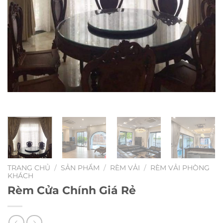
TRANG CHỦ
/
SẢN PHẨM
/
RÈM VẢI
/
RÈM VẢI PHÒNG
KHÁCH
Rèm Cửa Chính Giá Rẻ