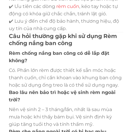
✔️ Ưu tiên các dòng
rèm cuốn
, kéo tay hoặc tự
động có khóa giữ chắc chắn, tránh lật gió.
✔️ Lưu ý đến chế độ bảo hành, thương hiệu, độ
uy tín của nhà cung cấp.
Câu hỏi thường gặp khi sử dụng Rèm
chống nắng ban công
Rèm chống nắng ban công có dễ lắp đặt
không?
Có. Phần lớn rèm được thiết kế sẵn móc hoặc
thanh cuốn, chỉ cần khoan vào khung ban công
hoặc sử dụng ống treo là có thể sử dụng ngay.
Bao lâu nên bảo trì hoặc vệ sinh rèm ngoài
trời?
Nên vệ sinh 2 – 3 tháng/lần, nhất là sau mùa
mưa hoặc khi thấy bám bụi. Vệ sinh định kỳ
giúp tăng tuổi thọ và tính thẩm mỹ.
Rèm che nắng ngoài trời có bị bạc màu