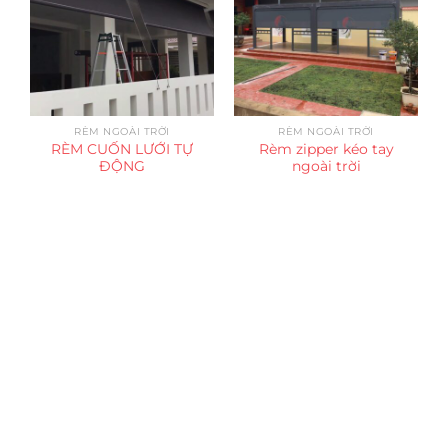
RÈM NGOÀI TRỜI
RÈM NGOÀI TRỜI
RÈM CUỐN LƯỚI TỰ
Rèm zipper kéo tay
ĐỘNG
ngoài trời
Trụ sở chính
CÔNG TY TNHH CAN CIN VIỆT NAM
Mã số thuế:
0317918046
Địa Chỉ:
606/42 Đường 3 Tháng 2, Phường Diên Hồng,
Thành phố Hồ Chí Minh (P.14 Q10).
Hotline:
0906 51 5537 – 0282 253 5537
Xưởng Sản Xuất:
C30 Thành Thái, Phường 9, Quận 10,
TP.HCM
Email:
congtycancin@gmail.com