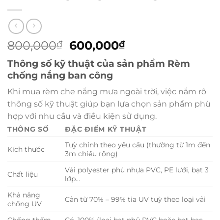
Giá
Giá
800,000
600,000
₫
₫
gốc
hiện
Thông số kỹ thuật của sản phẩm Rèm
là:
tại
chống nắng ban công
800,000₫.
là:
600,000₫.
Khi mua rèm che nắng mưa ngoài trời, việc nắm rõ
thông số kỹ thuật giúp bạn lựa chọn sản phẩm phù
hợp với nhu cầu và điều kiện sử dụng.
THÔNG SỐ
ĐẶC ĐIỂM KỸ THUẬT
Tuỳ chỉnh theo yêu cầu (thường từ 1m đến
Kích thước
3m chiều rộng)
Vải polyester phủ nhựa PVC, PE lưới, bạt 3
Chất liệu
lớp…
Khả năng
Cản từ 70% – 99% tia UV tuỳ theo loại vải
chống UV