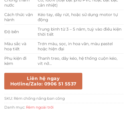
Chống thấm
Có, 100% (loại bạt phủ PVC hoặc bạt bạc
nước
cản nhiệt)
Cách thức vận
Kéo tay, dây rút, hoặc sử dụng motor tự
hành
động
Trung bình từ 3 – 5 năm, tuỳ vào điều kiện
Độ bền
thời tiết
Màu sắc và
Trơn màu, sọc, in hoa văn, màu pastel
hoạ tiết
hoặc hiện đại
Phụ kiện đi
Thanh treo, dây kéo, hệ thống cuộn kéo,
kèm
vít nở…
Liên hệ ngay
Hotline/Zalo: 0906 51 5537
SKU:
Rèm chống nắng ban công
Danh mục:
Rèm ngoài trời