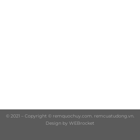
Trụ sở chính: 606/42 Đường 3 Tháng 2, Phường Diên
Hồng, Thành phố Hồ Chí Minh (P.14 Q10)
Hotline: 0906 51 5537 – 0282 253 5537
© 2021 – Copyright © remquochuy.com. remcuatudong.vn.
Design by WEBrocket