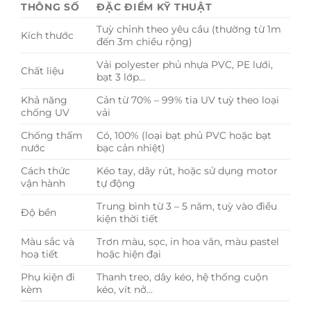
THÔNG SỐ
ĐẶC ĐIỂM KỸ THUẬT
Tuỳ chỉnh theo yêu cầu (thường từ 1m
Kích thước
đến 3m chiều rộng)
Vải polyester phủ nhựa PVC, PE lưới,
Chất liệu
bạt 3 lớp…
Khả năng
Cản từ 70% – 99% tia UV tuỳ theo loại
chống UV
vải
Chống thấm
Có, 100% (loại bạt phủ PVC hoặc bạt
nước
bạc cản nhiệt)
Cách thức
Kéo tay, dây rút, hoặc sử dụng motor
vận hành
tự động
Trung bình từ 3 – 5 năm, tuỳ vào điều
Độ bền
kiện thời tiết
Màu sắc và
Trơn màu, sọc, in hoa văn, màu pastel
hoạ tiết
hoặc hiện đại
Phụ kiện đi
Thanh treo, dây kéo, hệ thống cuộn
kèm
kéo, vít nở…