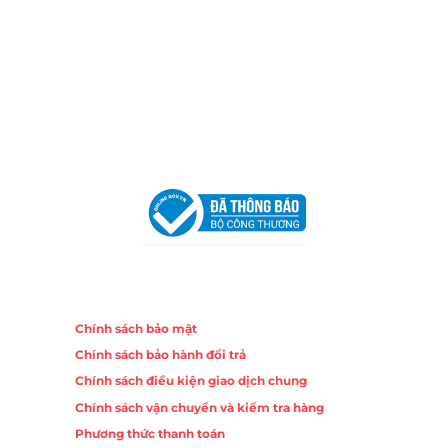
Chi nhánh Nha Trang
Địa Chỉ:
86 Đường 23 Tháng 10, Phương Sài, Nha
Trang, Khánh Hòa
Hotline:
0906 51 5537 – 0282 253 5537
Email:
congtycancin@gmail.com
Chi nhánh Hà Nội - Đà Nẵng
VPĐD Tại Hà Nội:
13BT3 Vạn Phúc, Hà Đông, Hà Nội
VPĐD Tại Đà Nẵng :
Số 403 Nguyễn Hữu Thọ, Phường
Khuê Trung, Quận Cẩm Lệ, TP. Đà Nẵng
Chính sách
Chính sách bảo mật
Chính sách bảo hành đổi trả
Chính sách điều kiện giao dịch chung
Chính sách vận chuyển và kiểm tra hàng
Phương thức thanh toán