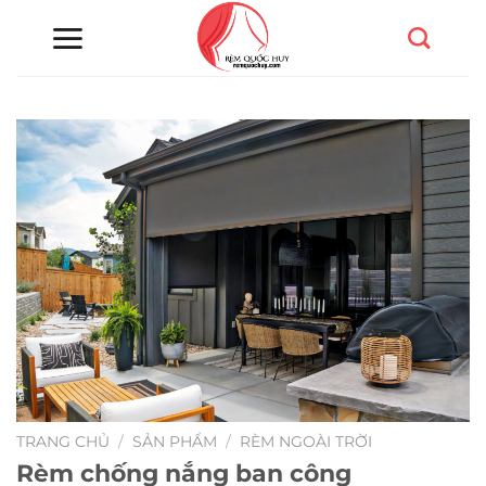
Chuyển
đến
nội
dung
TRANG CHỦ
/
SẢN PHẨM
/
RÈM NGOÀI TRỜI
Rèm chống nắng ban công