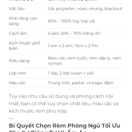
Vật liệu
Vải polyester, voan, nhung, blackout
Khả năng cản
60% – 100% tùy loại vải
sáng
Cách âm
Giảm 20% – 70% tiếng ồn
Kích thước phổ
1.4m x 2.4m; 1.6m x 2.7m
biến
Rèm vải, rèm cuốn, rèm xếp ly, rèm
Kiểu dáng
roman
Lớp rèm
1 lớp, 2 lớp (voan + vải)
Màu sắc
Trung tính, pastel, vintage, đậm
Tùy vào nhu cầu sử dụng và phong cách nội
thất, bạn có thể tùy chọn chất liệu, màu sắc và
kích thước rèm phù hợp.
—
Bí Quyết Chọn Rèm Phòng Ngủ Tối Ưu