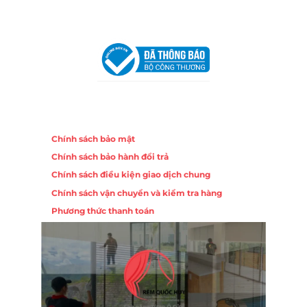
VPĐD Tại Hà Nội:
13BT3 Vạn Phúc, Hà Đông, Hà Nội
VPĐD Tại Đà Nẵng :
Số 403 Nguyễn Hữu Thọ, Phường
Khuê Trung, Quận Cẩm Lệ, TP. Đà Nẵng
Chính sách
Chính sách bảo mật
Chính sách bảo hành đổi trả
Chính sách điều kiện giao dịch chung
Chính sách vận chuyển và kiểm tra hàng
Phương thức thanh toán