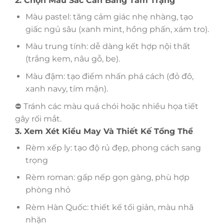
2. Chọn Màu Sắc Cân Bằng Tâm Trạng
Màu pastel: tăng cảm giác nhẹ nhàng, tạo
giấc ngủ sâu (xanh mint, hồng phấn, xám tro).
Màu trung tính: dễ dàng kết hợp nội thất
(trắng kem, nâu gỗ, be).
Màu đậm: tạo điểm nhấn phá cách (đỏ đô,
xanh navy, tím mận).
⛔️ Tránh các màu quá chói hoặc nhiều họa tiết
gây rối mắt.
3. Xem Xét Kiểu May Và Thiết Kế Tổng Thể
Rèm xếp ly: tạo độ rủ đẹp, phong cách sang
trọng
Rèm roman: gấp nếp gọn gàng, phù hợp
phòng nhỏ
Rèm Hàn Quốc: thiết kế tối giản, màu nhã
nhặn