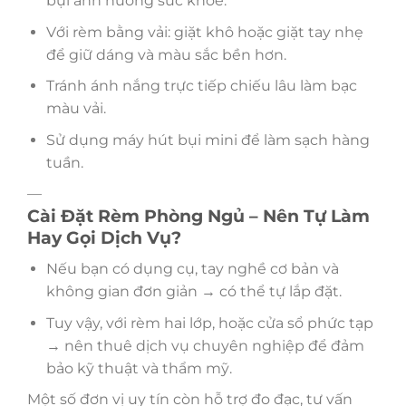
bụi ảnh hưởng sức khỏe.
Với rèm bằng vải: giặt khô hoặc giặt tay nhẹ
để giữ dáng và màu sắc bền hơn.
Tránh ánh nắng trực tiếp chiếu lâu làm bạc
màu vải.
Sử dụng máy hút bụi mini để làm sạch hàng
tuần.
—
Cài Đặt Rèm Phòng Ngủ – Nên Tự Làm
Hay Gọi Dịch Vụ?
Nếu bạn có dụng cụ, tay nghề cơ bản và
không gian đơn giản → có thể tự lắp đặt.
Tuy vậy, với rèm hai lớp, hoặc cửa sổ phức tạp
→ nên thuê dịch vụ chuyên nghiệp để đảm
bảo kỹ thuật và thẩm mỹ.
Một số đơn vị uy tín còn hỗ trợ đo đạc, tư vấn