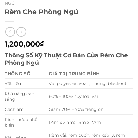
NGỦ
Rèm Che Phòng Ngủ
1,200,000
₫
Thông Số Kỹ Thuật Cơ Bản Của Rèm Che
Phòng Ngủ
THÔNG SỐ
GIÁ TRỊ TRUNG BÌNH
Vật liệu
Vải polyester, voan, nhung, blackout
Khả năng cản
60% – 100% tùy loại vải
sáng
Cách âm
Giảm 20% – 70% tiếng ồn
Kích thước phổ
1.4m x 2.4m; 1.6m x 2.7m
biến
Rèm vải, rèm cuốn, rèm xếp ly, rèm
Kiểu dáng