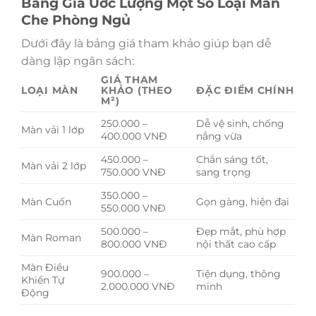
Bảng Giá Ước Lượng Một Số Loại Màn
Che Phòng Ngủ
Dưới đây là bảng giá tham khảo giúp bạn dễ
dàng lập ngân sách:
GIÁ THAM
LOẠI MÀN
KHẢO (THEO
ĐẶC ĐIỂM CHÍNH
M²)
250.000 –
Dễ vệ sinh, chống
Màn vải 1 lớp
400.000 VNĐ
nắng vừa
450.000 –
Chắn sáng tốt,
Màn vải 2 lớp
750.000 VNĐ
sang trọng
350.000 –
Màn Cuốn
Gọn gàng, hiện đại
550.000 VNĐ
500.000 –
Đẹp mắt, phù hợp
Màn Roman
800.000 VNĐ
nội thất cao cấp
Màn Điều
900.000 –
Tiện dụng, thông
Khiển Tự
2.000.000 VNĐ
minh
Động