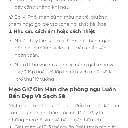
gây căng thẳng khi ngủ.
🎨 Gợi ý: Phối màn cùng màu ga trải giường,
thảm hoặc gối để tạo tone nội thất hài hòa.
3. Nhu cầu cách âm hoặc cách nhiệt
Người hay làm việc ca đêm, ngủ ban ngày:
nên chọn màn blackout – màn chắn sáng
hoàn toàn.
Nhà ở khu vực ồn ào hoặc nắng gắt: màn vải
dày 2 lớp hoặc có lớp lining cách nhiệt sẽ là
“trợ thủ” lý tưởng.
Mẹo Giữ Gìn Màn che phòng ngủ Luôn
Bền Đẹp Và Sạch Sẽ
Một màn che đẹp không chỉ đến từ thiết kế, mà
còn từ cách bạn chăm sóc nó. Dưới đây là
những mẹo vệ sinh và bảo quản hữu ích:
Giặt màn vải 2-3 tháng/lần (giặt tay hoặc giặt