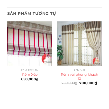
SẢN PHẨM TƯƠNG TỰ
RÈM ROMAN
RÈM VẢI
Rèm vải phòng khách
Rèm Xếp
10
650,000
₫
Giá
Giá
750,000
₫
700,000
₫
gốc
hiện
là:
tại
750,000₫.
là:
700,00
Trụ sở chính
CÔNG TY TNHH CAN CIN VIỆT NAM