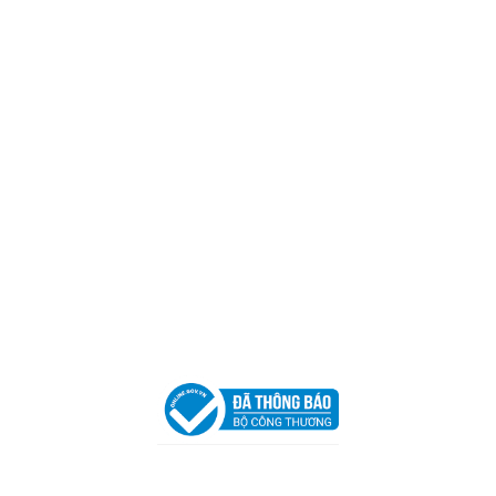
Mã số thuế:
0317918046
Địa Chỉ:
606/42 Đường 3 Tháng 2, Phường Diên Hồng,
Thành phố Hồ Chí Minh (P.14 Q10).
Hotline:
0906 51 5537 – 0282 253 5537
Xưởng Sản Xuất:
C30 Thành Thái, Phường 9, Quận 10,
TP.HCM
Email:
congtycancin@gmail.com
Chi nhánh Nha Trang
Địa Chỉ:
86 Đường 23 Tháng 10, Phương Sài, Nha
Trang, Khánh Hòa
Hotline:
0906 51 5537 – 0282 253 5537
Email:
congtycancin@gmail.com
Chi nhánh Hà Nội - Đà Nẵng
VPĐD Tại Hà Nội:
13BT3 Vạn Phúc, Hà Đông, Hà Nội
VPĐD Tại Đà Nẵng :
Số 403 Nguyễn Hữu Thọ, Phường
Khuê Trung, Quận Cẩm Lệ, TP. Đà Nẵng