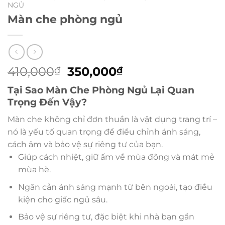
NGỦ
Màn che phòng ngủ
Giá
Giá
410,000
350,000
₫
₫
gốc
hiện
Tại Sao Màn Che Phòng Ngủ Lại Quan
là:
tại
Trọng Đến Vậy?
410,000₫.
là:
350,000₫.
Màn che không chỉ đơn thuần là vật dụng trang trí –
nó là yếu tố quan trọng để điều chỉnh ánh sáng,
cách âm và bảo vệ sự riêng tư của bạn.
Giúp cách nhiệt, giữ ấm về mùa đông và mát mẻ
mùa hè.
Ngăn cản ánh sáng mạnh từ bên ngoài, tạo điều
kiện cho giấc ngủ sâu.
Bảo vệ sự riêng tư, đặc biệt khi nhà bạn gần