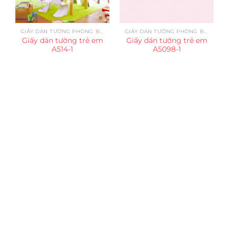
GIẤY DÁN TƯỜNG PHÒNG BÉ GÁI
GIẤY DÁN TƯỜNG PHÒNG BÉ GÁI
Giấy dán tường trẻ em
Giấy dán tường trẻ em
A514-1
A5098-1
Trụ sở chính
CÔNG TY TNHH CAN CIN VIỆT NAM
Mã số thuế:
0317918046
Địa Chỉ:
606/42 Đường 3 Tháng 2, Phường Diên Hồng,
Thành phố Hồ Chí Minh (P.14 Q10).
Hotline:
0906 51 5537 – 0282 253 5537
Xưởng Sản Xuất:
C30 Thành Thái, Phường 9, Quận 10,
TP.HCM
Email:
congtycancin@gmail.com
Chi nhánh Nha Trang
Địa Chỉ:
86 Đường 23 Tháng 10, Phương Sài, Nha
Trang, Khánh Hòa
Hotline:
0906 51 5537 – 0282 253 5537