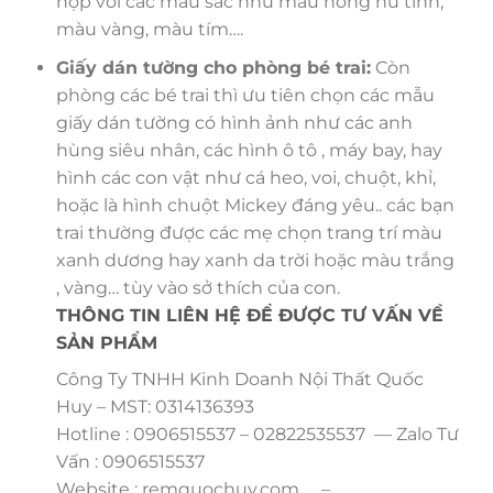
hợp với các màu sắc như màu hồng nữ tính,
màu vàng, màu tím….
Giấy dán tường cho phòng bé trai:
Còn
phòng các bé trai thì ưu tiên chọn các mẫu
giấy dán tường có hình ảnh như các anh
hùng siêu nhân, các hình ô tô , máy bay, hay
hình các con vật như cá heo, voi, chuột, khỉ,
hoặc là hình chuột Mickey đáng yêu.. các bạn
trai thường được các mẹ chọn trang trí màu
xanh dương hay xanh da trời hoặc màu trắng
, vàng… tùy vào sở thích của con.
THÔNG TIN LIÊN HỆ ĐỂ ĐƯỢC TƯ VẤN VỀ
SẢN PHẨM
Công Ty TNHH Kinh Doanh Nội Thất Quốc
Huy – MST: 0314136393
Hotline : 0906515537 – 02822535537 — Zalo Tư
Vấn : 0906515537
Website : remquochuy.com –