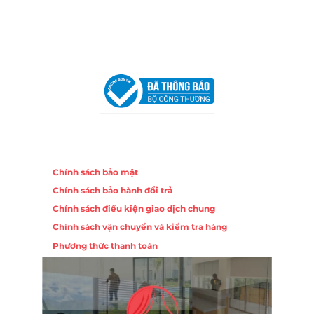
Email:
congtycancin@gmail.com
Chi nhánh Hà Nội - Đà Nẵng
VPĐD Tại Hà Nội:
13BT3 Vạn Phúc, Hà Đông, Hà Nội
VPĐD Tại Đà Nẵng :
Số 403 Nguyễn Hữu Thọ, Phường
Khuê Trung, Quận Cẩm Lệ, TP. Đà Nẵng
Chính sách
Chính sách bảo mật
Chính sách bảo hành đổi trả
Chính sách điều kiện giao dịch chung
Chính sách vận chuyển và kiểm tra hàng
Phương thức thanh toán