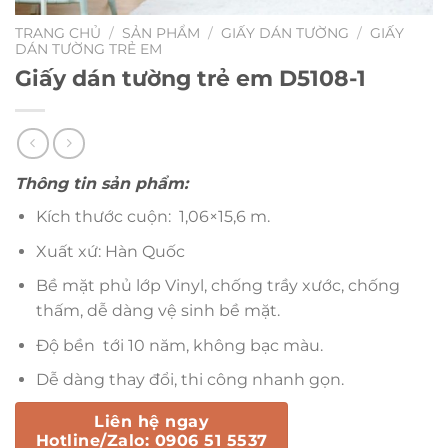
TRANG CHỦ
/
SẢN PHẨM
/
GIẤY DÁN TƯỜNG
/
GIẤY
DÁN TƯỜNG TRẺ EM
Giấy dán tường trẻ em D5108-1
Thông tin sản phẩm:
Kích thước cuộn: 1,06×15,6 m.
Xuất xứ: Hàn Quốc
Bề mặt phủ lớp Vinyl, chống trầy xước, chống
thấm, dễ dàng vệ sinh bề mặt.
Độ bền tới 10 năm, không bạc màu.
Dễ dàng thay đổi, thi công nhanh gọn.
Liên hệ ngay
Hotline/Zalo: 0906 51 5537