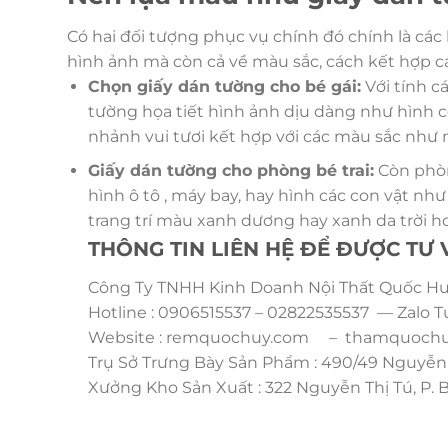
Có hai đối tượng phục vụ chính đó chính là các b
hình ảnh mà còn cả về màu sắc, cách kết hợp c
Chọn giấy dán tường cho bé gái:
Với tính c
tường họa tiết hình ảnh dịu dàng như hình c
nhảnh vui tươi kết hợp với các màu sắc như
Giấy dán tường cho phòng bé trai:
Còn phòn
hình ô tô , máy bay, hay hình các con vật như
trang trí màu xanh dương hay xanh da trời ho
THÔNG TIN LIÊN HỆ ĐỂ ĐƯỢC TƯ
Công Ty TNHH Kinh Doanh Nội Thất Quốc Huy
Hotline : 0906515537 – 02822535537 — Zalo T
Website : remquochuy.com – thamquochuy
Trụ Sở Trưng Bày Sản Phẩm : 490/49 Nguyễn 
Xưởng Kho Sản Xuất : 322 Nguyễn Thị Tú, P.