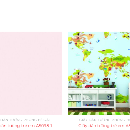
 DÁN TƯỜNG PHÒNG BÉ GÁI
GIẤY DÁN TƯỜNG PHÒNG BÉ
dán tường trẻ em A5098-1
Giấy dán tường trẻ em A