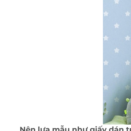
Nên lựa mẫu như giấy dán t