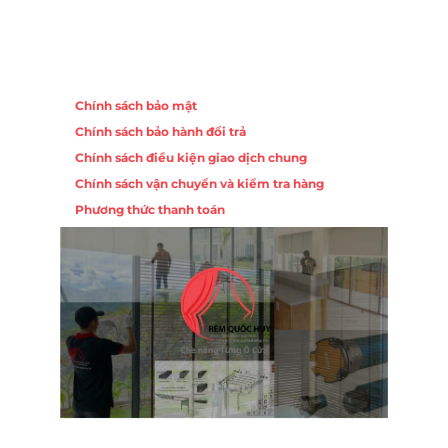
Chính sách
Chính sách bảo mật
Chính sách bảo hành đổi trả
ồng,
Chính sách điều kiện giao dịch chung
Chính sách vận chuyển và kiểm tra hàng
 10,
Phương thức thanh toán
Nội
ường