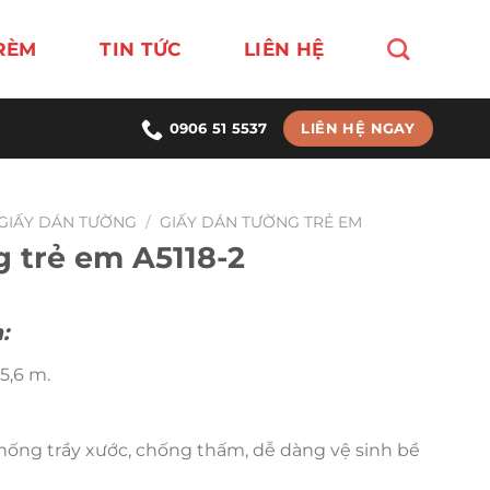
RÈM
TIN TỨC
LIÊN HỆ
LIÊN HỆ NGAY
0906 51 5537
GIẤY DÁN TƯỜNG
/
GIẤY DÁN TƯỜNG TRẺ EM
g trẻ em A5118-2
:
5,6 m.
chống trầy xước, chống thấm, dễ dàng vệ sinh bề