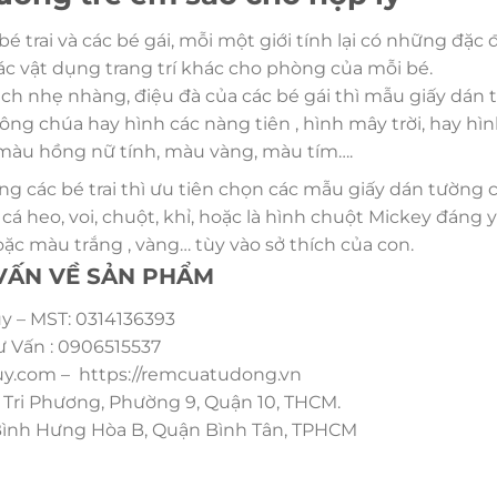
é trai và các bé gái, mỗi một giới tính lại có những đặc
ác vật dụng trang trí khác cho phòng của mỗi bé.
ách nhẹ nhàng, điệu đà của các bé gái thì mẫu giấy dán
ông chúa hay hình các nàng tiên , hình mây trời, hay h
 màu hồng nữ tính, màu vàng, màu tím….
g các bé trai thì ưu tiên chọn các mẫu giấy dán tường 
 cá heo, voi, chuột, khỉ, hoặc là hình chuột Mickey đáng
ặc màu trắng , vàng… tùy vào sở thích của con.
 VẤN VỀ SẢN PHẨM
 – MST: 0314136393
ư Vấn : 0906515537
.com – https://remcuatudong.vn
Tri Phương, Phường 9, Quận 10, THCM.
 Bình Hưng Hòa B, Quận Bình Tân, TPHCM