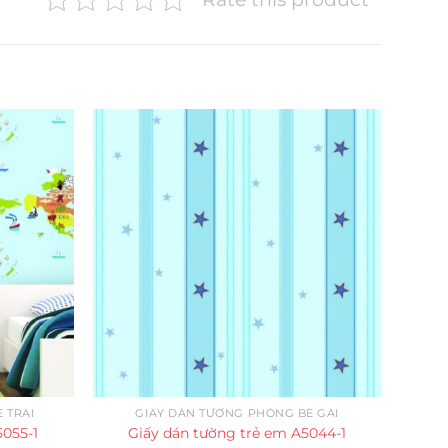
 TRAI
GIẤY DÁN TƯỜNG PHÒNG BÉ GÁI
5055-1
Giấy dán tường trẻ em A5044-1
G