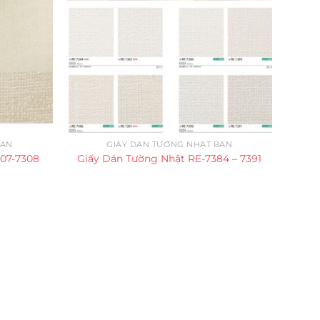
BẢN
GIẤY DÁN TƯỜNG NHẬT BẢN
307-7308
Giấy Dán Tường Nhật RE-7384 – 7391
Giấ