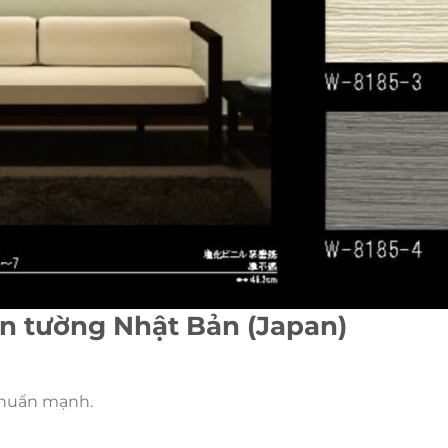
dán tường Nhật Bản (Japan)
khuẩn mạnh.