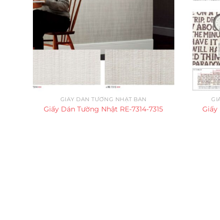
GIẤY DÁN TƯỜNG NHẬT BẢN
GI
Giấy Dán Tường Nhật RE-7314-7315
Giấy
Trụ sở chính
CÔNG TY TNHH CAN CIN VIỆT NAM
Mã số thuế:
0317918046
Địa Chỉ:
606/42 Đường 3 Tháng 2, Phường Diên H
Thành phố Hồ Chí Minh (P.14 Q10).
Hotline:
0906 51 5537 – 0282 253 5537
Xưởng Sản Xuất:
C30 Thành Thái, Phường 9, Quận