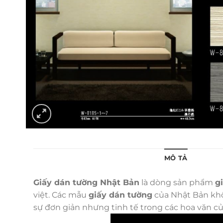
MÔ TẢ
Giấy dán tường Nhật Bản
là dòng sản phẩm
g
việt. Các mẫu
giấy dán tường
của Nhật Bản khôn
sự đơn giản nhưng tinh tế trong các hoa văn c