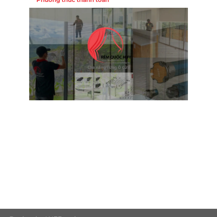
Nội
ường
Trụ 
Hồng
Hotl