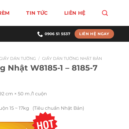
RÈM
TIN TỨC
LIÊN HỆ
LIÊN HỆ NGAY
0906 51 5537
GIẤY DÁN TƯỜNG
/
GIẤY DÁN TƯỜNG NHẬT BẢN
g Nhật W8185-1 – 8185-7
 92 cm × 50 m /1 cuộn
Cuộn 15 ~ 17kg (Tiêu chuẩn Nhật Bản)