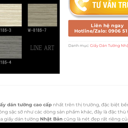
Liên hệ ngay
Hotline/Zalo: 0906 51
Danh mục:
Giấy Dán Tường Nh
iấy dán tường cao cấp
nhất trên thị trường, đặc biệt b
g sặc sỡ như các dòng sản phẩm khác, đây là đặc thù tr
ủa giấy dán tường
Nhật Bản
cũng là nét đẹp rất riêng c