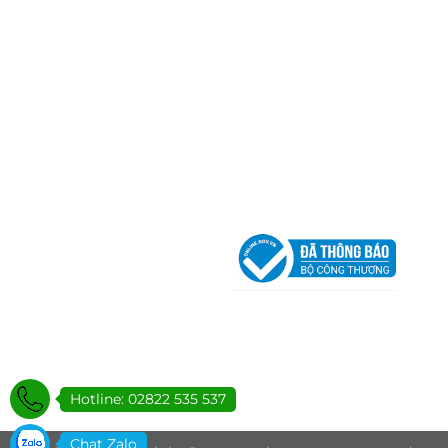
TP.HCM
Email:
congtycancin@gmail.com
Chi nhánh Nha Trang
Địa Chỉ:
86 Đường 23 Tháng 10, Phương Sài, Nha
Trang, Khánh Hòa
Hotline:
0906 51 5537 – 0282 253 5537
Email:
congtycancin@gmail.com
Chi nhánh Hà Nội - Đà Nẵng
VPĐD Tại Hà Nội:
13BT3 Vạn Phúc, Hà Đông, Hà 
VPĐD Tại Đà Nẵng :
Số 403 Nguyễn Hữu Thọ, Ph
Khuê Trung, Quận Cẩm Lệ, TP. Đà Nẵng
Hotline: 02822 535 537
Chat Zalo