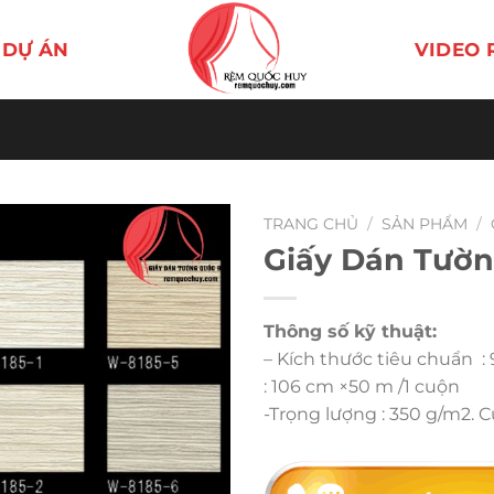
DỰ ÁN
VIDEO 
TRANG CHỦ
/
SẢN PHẨM
/
Giấy Dán Tườn
Thông số kỹ thuật:
– Kích thước tiêu chuẩn :
: 106 cm ×50 m /1 cuộn
-Trọng lượng : 350 g/m2. 