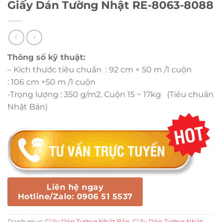
Giấy Dán Tường Nhật RE-8063-8088
Thông số kỹ thuật:
– Kích thước tiêu chuẩn : 92 cm × 50 m /1 cuộn
: 106 cm ×50 m /1 cuộn
-Trọng lượng : 350 g/m2. Cuộn 15 ~ 17kg (Tiêu chuẩn
Nhật Bản)
Liên hệ ngay
Hotline/Zalo: 0906 51 5537
Danh mục:
Giấy Dán Tường Nhật Bản
,
Giấy Dán Tường Nhật