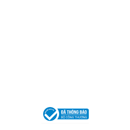
Trụ sở chính
CÔNG TY TNHH CAN CIN VIỆT NAM
Mã số thuế:
0317918046
Địa Chỉ:
606/42 Đường 3 Tháng 2, Phường Diên Hồng,
Thành phố Hồ Chí Minh (P.14 Q10).
Hotline:
0906 51 5537 – 0282 253 5537
Xưởng Sản Xuất:
C30 Thành Thái, Phường 9, Quận 10,
TP.HCM
Email:
congtycancin@gmail.com
Chi nhánh Nha Trang
Địa Chỉ:
86 Đường 23 Tháng 10, Phương Sài, Nha
Trang, Khánh Hòa
Hotline:
0906 51 5537 – 0282 253 5537
Email:
congtycancin@gmail.com
Chi nhánh Hà Nội - Đà Nẵng
VPĐD Tại Hà Nội:
13BT3 Vạn Phúc, Hà Đông, Hà Nội
VPĐD Tại Đà Nẵng :
Số 403 Nguyễn Hữu Thọ, Phường
Khuê Trung, Quận Cẩm Lệ, TP. Đà Nẵng