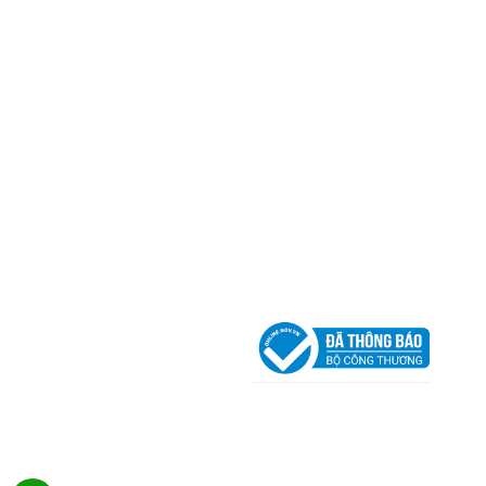
Thành phố Hồ Chí Minh (P.14 Q10).
Hotline:
0906 51 5537 – 0282 253 5537
Xưởng Sản Xuất:
C30 Thành Thái, Phường 9, Quận
TP.HCM
Email:
congtycancin@gmail.com
Chi nhánh Nha Trang
Địa Chỉ:
86 Đường 23 Tháng 10, Phương Sài, Nha
Trang, Khánh Hòa
Hotline:
0906 51 5537 – 0282 253 5537
Email:
congtycancin@gmail.com
Chi nhánh Hà Nội - Đà Nẵng
VPĐD Tại Hà Nội:
13BT3 Vạn Phúc, Hà Đông, Hà 
VPĐD Tại Đà Nẵng :
Số 403 Nguyễn Hữu Thọ, Ph
Khuê Trung, Quận Cẩm Lệ, TP. Đà Nẵng