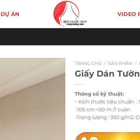
DỰ ÁN
VIDEO 
TRANG CHỦ
/
SẢN PHẨM
/
Giấy Dán Tườn
Thông số kỹ thuật:
– Kích thước tiêu chuẩn :
: 106 cm ×50 m /1 cuộn
-Trọng lượng : 350 g/m2. 