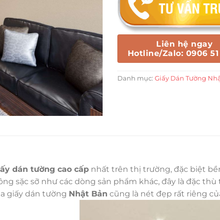
Liên hệ ngay
Hotline/Zalo: 0906 51
Danh mục:
Giấy Dán Tường Nh
iấy dán tường cao cấp
nhất trên thị trường, đặc biệt b
g sặc sỡ như các dòng sản phẩm khác, đây là đặc thù tr
ủa giấy dán tường
Nhật Bản
cũng là nét đẹp rất riêng c