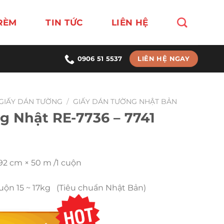
RÈM
TIN TỨC
LIÊN HỆ
LIÊN HỆ NGAY
0906 51 5537
GIẤY DÁN TƯỜNG
/
GIẤY DÁN TƯỜNG NHẬT BẢN
g Nhật RE-7736 – 7741
 92 cm × 50 m /1 cuộn
Cuộn 15 ~ 17kg (Tiêu chuẩn Nhật Bản)