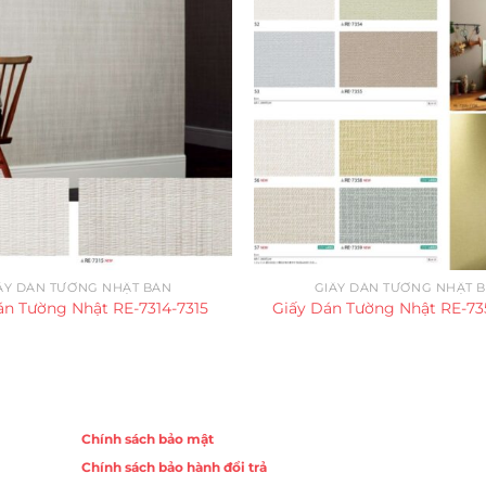
ẤY DÁN TƯỜNG NHẬT BẢN
GIẤY DÁN TƯỜNG NHẬT 
án Tường Nhật RE-7314-7315
Giấy Dán Tường Nhật RE-73
Chính sách
Chính sách bảo mật
Chính sách bảo hành đổi trả
ồng,