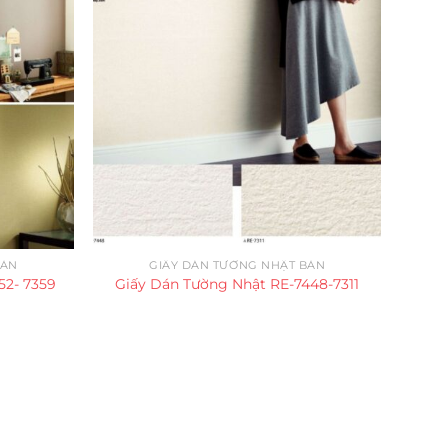
BẢN
GIẤY DÁN TƯỜNG NHẬT BẢN
52- 7359
Giấy Dán Tường Nhật RE-7448-7311
Giấ