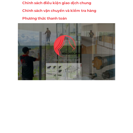
Chính sách điều kiện giao dịch chung
Chính sách vận chuyển và kiểm tra hàng
 10,
Phương thức thanh toán
Nội
ường
Trụ 
Hồng
Hotl