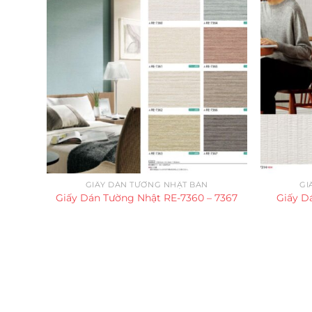
GIẤY DÁN TƯỜNG NHẬT BẢN
GI
Giấy Dán Tường Nhật RE-7360 – 7367
Giấy D
Trụ sở chính
CÔNG TY TNHH CAN CIN VIỆT NAM
Mã số thuế:
0317918046
Địa Chỉ:
606/42 Đường 3 Tháng 2, Phường Diên H