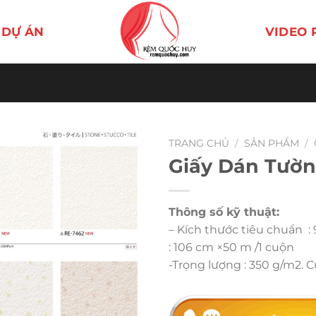
DỰ ÁN
VIDEO 
TRANG CHỦ
/
SẢN PHẨM
/
Giấy Dán Tườn
Thông số kỹ thuật:
– Kích thước tiêu chuẩn :
: 106 cm ×50 m /1 cuộn
-Trọng lượng : 350 g/m2. 