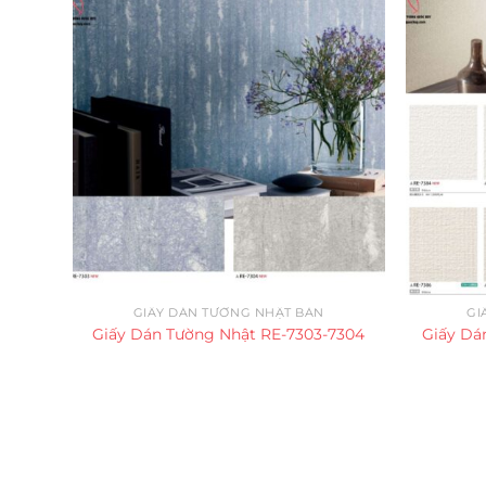
GIẤY DÁN TƯỜNG NHẬT BẢN
GI
Giấy Dán Tường Nhật RE-7303-7304
Giấy Dá
Trụ sở chính
CÔNG TY TNHH CAN CIN VIỆT NAM