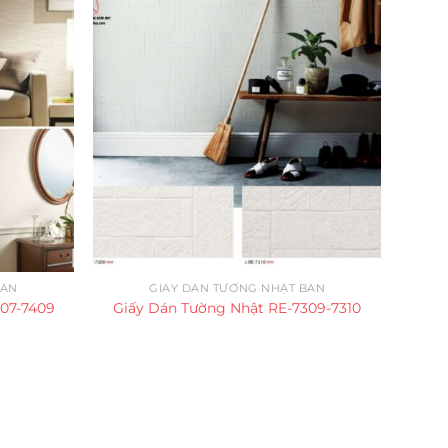
BẢN
GIẤY DÁN TƯỜNG NHẬT BẢN
407-7409
Giấy Dán Tường Nhật RE-7309-7310
Giấy