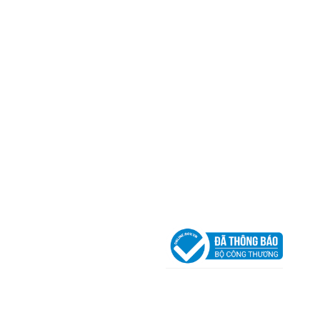
Mã số thuế:
0317918046
Địa Chỉ:
606/42 Đường 3 Tháng 2, Phường Diên H
Thành phố Hồ Chí Minh (P.14 Q10).
Hotline:
0906 51 5537 – 0282 253 5537
Xưởng Sản Xuất:
C30 Thành Thái, Phường 9, Quận
TP.HCM
Email:
congtycancin@gmail.com
Chi nhánh Nha Trang
Địa Chỉ:
86 Đường 23 Tháng 10, Phương Sài, Nha
Trang, Khánh Hòa
Hotline:
0906 51 5537 – 0282 253 5537
Email:
congtycancin@gmail.com
Chi nhánh Hà Nội - Đà Nẵng
VPĐD Tại Hà Nội:
13BT3 Vạn Phúc, Hà Đông, Hà 
VPĐD Tại Đà Nẵng :
Số 403 Nguyễn Hữu Thọ, Ph
Khuê Trung, Quận Cẩm Lệ, TP. Đà Nẵng