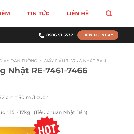
RÈM
TIN TỨC
LIÊN HỆ
LIÊN HỆ NGAY
0906 51 5537
GIẤY DÁN TƯỜNG
/
GIẤY DÁN TƯỜNG NHẬT BẢN
g Nhật RE-7461-7466
 92 cm × 50 m /1 cuộn
Cuộn 15 ~ 17kg (Tiêu chuẩn Nhật Bản)