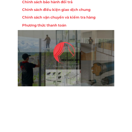
Chính sách bảo hành đổi trả
ồng,
Chính sách điều kiện giao dịch chung
Chính sách vận chuyển và kiểm tra hàng
 10,
Phương thức thanh toán
Nội
ường
Trụ 
Hồng
Hotl